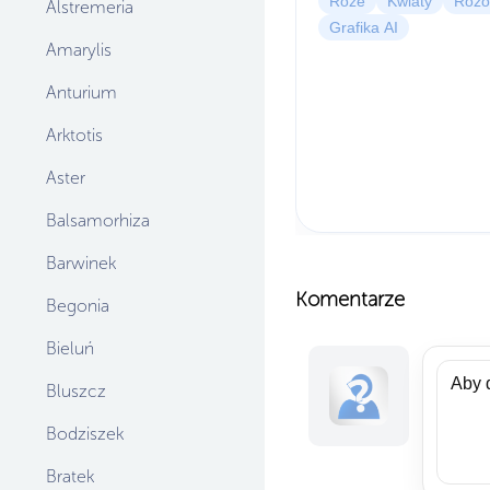
Róże
Kwiaty
Róż
Alstremeria
Grafika AI
Amarylis
Anturium
Arktotis
Aster
Balsamorhiza
Barwinek
Komentarze
Begonia
Bieluń
Bluszcz
Bodziszek
Bratek