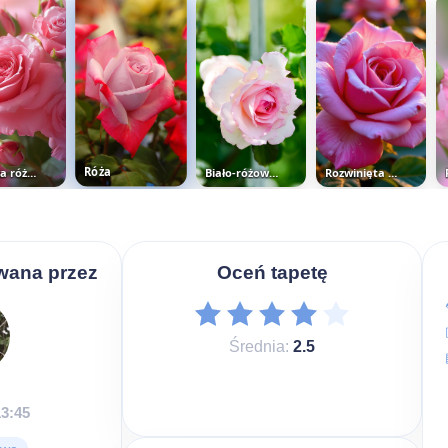
Biało-różowa róża
Różowa róża z pąkami
Róża
Rozwinięta różowa róża w zbliżeniu
wana przez
Oceń tapetę
Średnia:
2.5
13:45