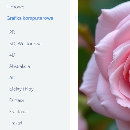
Filmowe
Grafika komputerowa
2D
3D, Wektorowa
4D
Abstrakcja
AI
Efekty i filtry
Fantasy
Fractalius
Fraktal