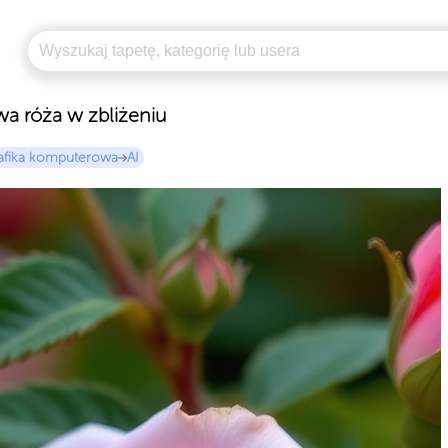
wa róża w zbliżeniu
afika komputerowa
AI