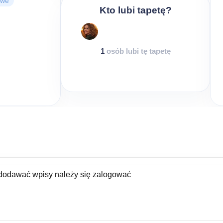
owe
Kto lubi tapetę?
1
osób lubi tę tapetę