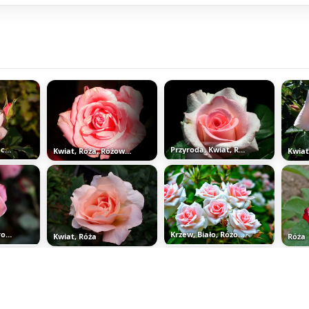
Różowa, Róża, Pączki
Przyroda, Kwiat, Róża
Kwiat, Róża, Różowa, Czarne, Tło
Kwiat
Różowa róża na rozmytym tle
Krzew, Biało, Różowych, Róż
Kwiat, Róża
Róża