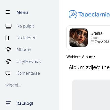
Menu
Na pulpit
Grania
Na telefon
thean
7
2 073
Albumy
Wybierz: Album
▼
Użytkownicy
Album zdjęć: th
Komentarze
więcej...
Katalogi