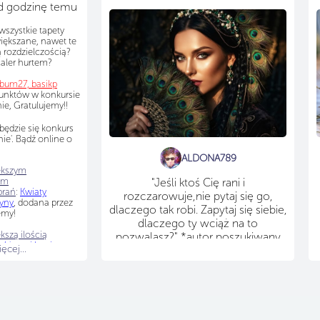
ad godzinę temu
wszystkie tapety
iększane, nawet te
 rozdzielczością?
caler hurtem?
ebum27, basikp
punktów w konkursie
e, Gratulujemy!!
będzie się konkurs
ie'. Bądź online o
ALDONA789
ększym
em
"Jeśli ktoś Cię rani i
brań
:
Kwiaty
rozczarowuje,nie pytaj się go,
zyny
, dodana przez
dlaczego tak robi. Zapytaj się siebie,
emy!
dlaczego ty wciąż na to
kszą ilością
pozwalasz?" *autor poszukiwany
 różowej koniczyny
,
cej...
hean
Gratulujemy!