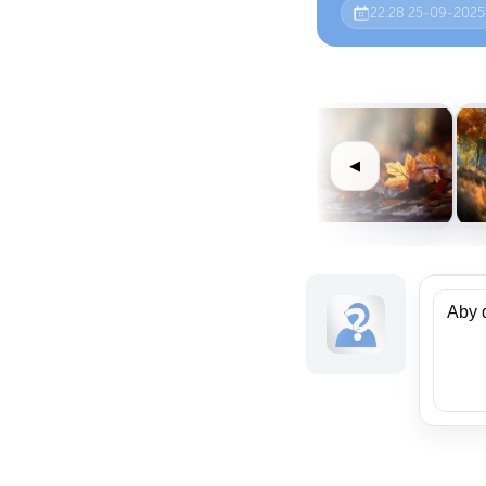
22:28 25-09-2025
Data dodania
◀