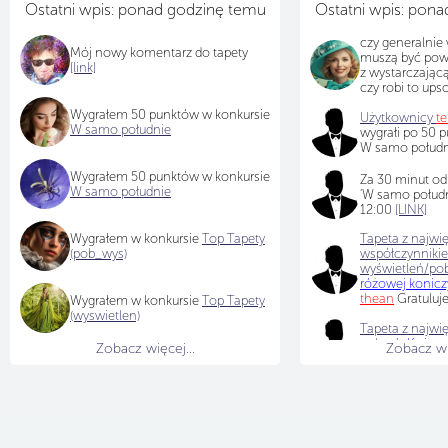
Ostatni wpis: ponad godzinę temu
Ostatni wpis: pon
czy generalnie 
Mój nowy komentarz do tapety
muszą być pow
[link]
z wystarczającą
czy robi to ups
Wygrałem 50 punktów w konkursie
Użytkownicy
t
W samo południe
wygrałi po 50 
W samo południ
Wygrałem 50 punktów w konkursie
Za 30 minut od
W samo południe
'W samo połudn
12:00
[LINK]
Wygrałem w konkursie
Top Tapety
Tapeta z najwi
(pob_wys)
współczynniki
wyświetleń/po
różowej konic
thean
Gratuluj
Wygrałem w konkursie
Top Tapety
(wyswietlen)
Tapeta z najwię
pobrań
:
Kwiaty
Zobacz więcej...
Zobacz wię
dodana przez
t