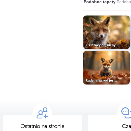
Podobne tapety
Podobne
Lis leżący na suchych jesiennych...
Rudy lis wśród jesiennych liści
Ostatnio na stronie
Cza