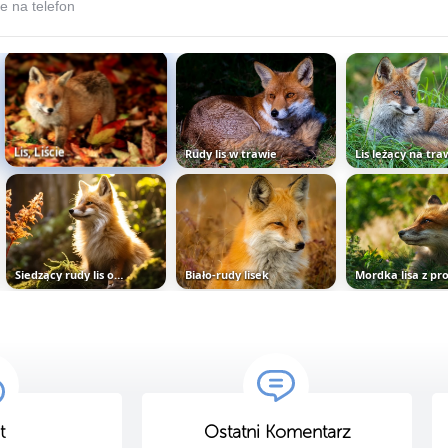
 na telefon
Lis, Liście
Rudy lis w trawie
Lis leżący na tra
Siedzący rudy lis obok roślin w...
Biało-rudy lisek
Mordka lisa z pro
t
Ostatni Komentarz