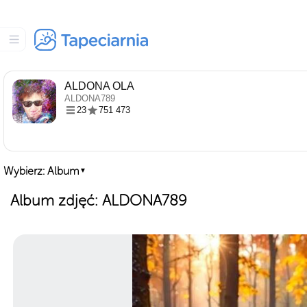
ALDONA OLA
ALDONA789
23
751 473
Wybierz: Album
▼
Album zdjęć: ALDONA789