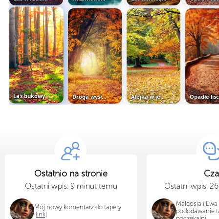
Las bukowy na Ukrainie jesienią
Droga wysłana liśćmi w jesiennym...
Alejka w jesiennym parku
Ostatnio na stronie
Cza
Ostatni wpis: 9 minut temu
Ostatni wpis: 2
Małgosia i Ewa
Mój nowy komentarz do tapety
pododawanie t
[link]
poczekalni