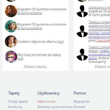
Użytkownicy
m
Wygrałem 50 punktów w konkursie
wygrałi po 50 
W samo południe
W samo południ
Tapeta z najwi
Wygrałem 50 punktów w konkursie
współczynniki
W samo południe
wyświetleń/po
jeziorze i zam
ośnieżonych gó
przez
GraGore
Dodałem zdjęcie do albumu
[link]
Tapeta z najwię
pobrań
:
Łodzie 
w otoczeniu oś
Mój nowy komentarz do tapety
lasów
, dodana
[link]
Gratulujemy!
Zobacz więcej...
Zobacz wię
Tapeta z najwię
wyświetleń
:
Brz
piaszczysta pl
słońca
, dodan
Gratulujemy!
Tapety
Użytkownicy
Pomoc
Dodaj tapetę
Załóż konto
Regulamin
Konkursy
Ranking użytkowników
Kontakt