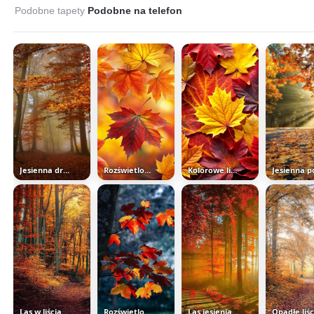
Podobne tapety
Podobne na telefon
Jesienna droga przez las
Rozświetlone jesienne liście klonu
Kolorowe liście klonu
Las w liściach jesienią
Rozświetlone liście na pniu drzewa
Las jesienią o wschodzie słońca