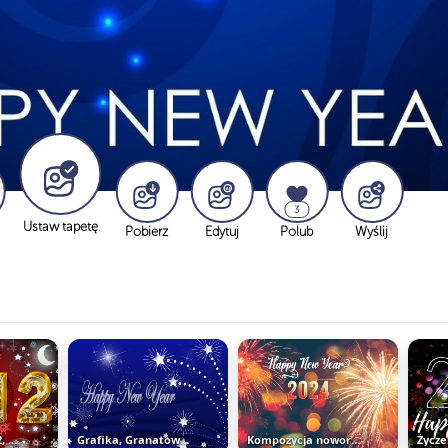
3
Ustaw tapetę
Pobierz
Edytuj
Polub
Wyślij
Zegar, Cyfry, 2012, Czapka, Mikołaja...
Grafika, Granatowe, Tło, Gwiazdy...
Kompozycja noworoczna z...