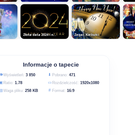
Napis, Cyferki, Nowy, Rok
Złota data 2024 i napis Happy New...
Zegar, Kieliszki
Bańki
Informacje o tapecie
👁
⬇
Wyświetleń:
3 850
Pobrano:
471
▣
▭
Ratio:
1.78
Rozdzielczość:
1920x1080
▤
#
Waga pliku:
258 KB
Format:
16:9