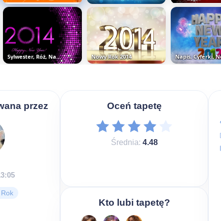
Sylwester, Róż, Napis, 2014, Happy New...
Nowy Rok 2014
wana przez
Oceń tapetę
Średnia:
4.48
13:05
 Rok
Kto lubi tapetę?