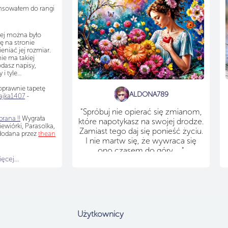
nsowałem do rangi
ej można było
ę na stronie
ieniać jej rozmiar.
nie ma takiej
dasz napisy,
y i tyle…
prawnie tapetę
ALDONA789
jka1407
-
"Spróbuj nie opierać się zmianom,
rana !!
Wygrała
które napotykasz na swojej drodze.
ewiórki, Parasolka,
Zamiast tego daj się ponieść życiu.
 dodana przez
thean
I nie martw się, że wywraca się
ono czasem do góry ... "
cej...
Użytkownicy