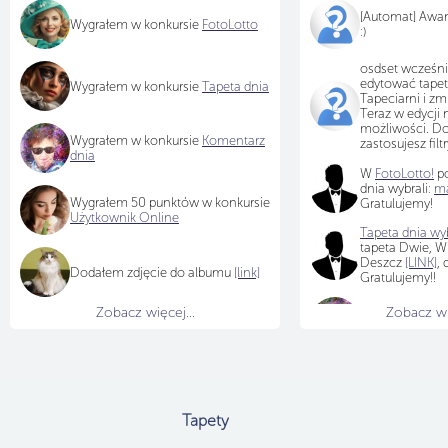
[Automat] Awa
Wygrałem w konkursie
FotoLotto
:)
osdset wcześni
edytować tapet
Wygrałem w konkursie
Tapeta dnia
Tapeciarni i zm
Teraz w edycji 
możliwości. Do
Wygrałem w konkursie
Komentarz
zastosujesz filtr
dnia
W
FotoLotto!
po
dnia wybrali:
ma
Wygrałem 50 punktów w konkursie
Gratulujemy!
Użytkownik Online
Tapeta dnia wyb
tapeta Dwie, Wi
Deszcz
[LINK]
,
Dodałem zdjęcie do albumu
[link]
Gratulujemy!!
Zobacz więcej...
Zobacz wię
dziękuję
Tapety