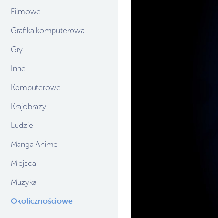
Filmowe
Grafika komputerowa
Gry
Inne
Komputerowe
Krajobrazy
Ludzie
Manga Anime
Miejsca
Muzyka
Okolicznościowe