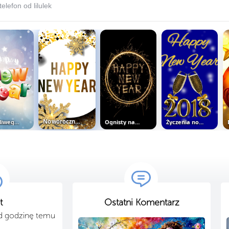
telefon od lilulek
Szczęśliwego Nowego Roku
Noworoczne życzenia
Ognisty napis Happy New Year
Życzenia noworoczne
t
Ostatni Komentarz
ad godzinę temu