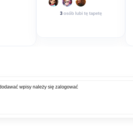
3
osób lubi tę tapetę