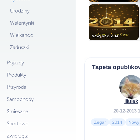
Urodziny
Walentynki
Wielkanoc
Nowy Rok, 2014
Zaduszki
Pojazdy
Tapeta opubliko
Produkty
Przyroda
Samochody
lilulek
20-12-2013 
Śmieszne
Zegar
2014
Nowy
Sportowe
Zwierzęta