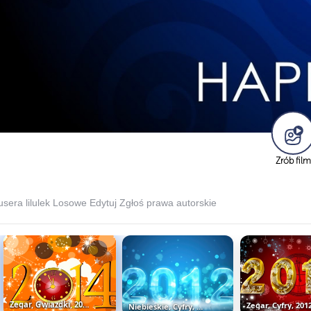
Zrób film
sera lilulek
Losowe
Edytuj
Zgłoś prawa autorskie
Zegar, Gwiazdki, 2014, Nowy Rok
Niebieskie, Cyfry, Nowy, Rok