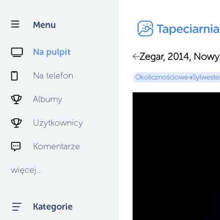
Menu
Na pulpit
Zegar, 2014, Nowy
Na telefon
Okolicznościowe
Sylweste
Albumy
Użytkownicy
Komentarze
więcej...
Kategorie