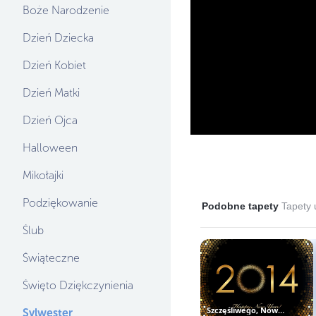
Boże Narodzenie
Dzień Dziecka
Dzień Kobiet
Dzień Matki
Dzień Ojca
Halloween
Mikołajki
Podziękowanie
Podobne tapety
Tapety u
Ślub
Świąteczne
Święto Dziękczynienia
Szczęśliwego, Nowego, Roku, Napis...
Sylwester