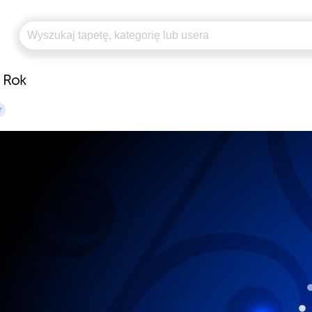
 Rok
r