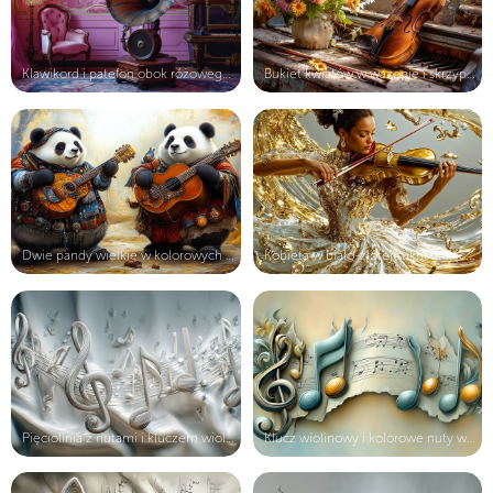
Klawikord i patefon obok różowego f...
Bukiet kwiatów w wazonie i skrzypce...
Dwie pandy wielkie w kolorowych ubr...
Kobieta w biało-złotej sukni grając...
Pięciolinia z nutami i kluczem wiol...
Klucz wiolinowy i kolorowe nuty w g...