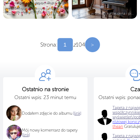
Kolorowe kwiaty i płatki na nutach
Drzewko w donicy na tle okna i pian...
Strona:
z
104
>
Ostatnio na stronie
Cza
Ostatni wpis: 23 minut temu
Ostatni wpis: pon
Tapeta z najwi
współczynniki
Dodałem zdjęcie do albumu
[link]
wyświetleń/po
różowej konic
thean
Gratuluj
Mój nowy komentarz do tapety
[link]
Tapeta z najwię