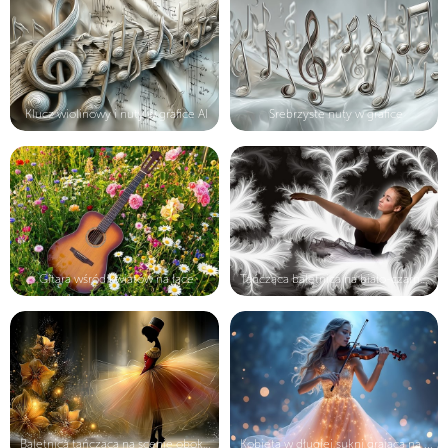
Klucz wiolinowy i nuty w grafice AI
Srebrzyste nuty w grafice
Gitara wśród kwiatów na łące
Tańcząca baletnica na biało-czarnym...
Baletnica tańcząca na scenie obok c...
Kobieta w długiej sukni grająca na ...