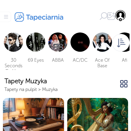
30
69 Eyes
ABBA
AC/DC
Ace Of
Afi
Seconds
Base
To Mars
Tapety Muzyka
Tapety na pulpit
>
Muzyka