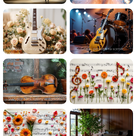
Biała gitara elektryczna obok biały...
Gitara i perkusja na scenie
Skrzypce obok rośliny w doniczce
Kolorowe kwiaty na nutach