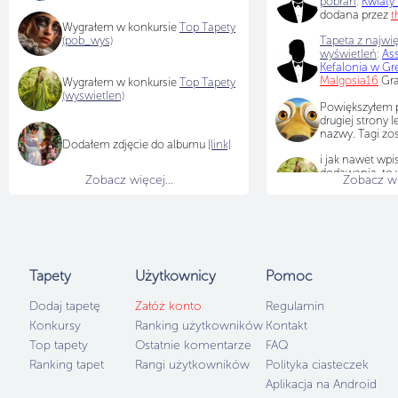
pobrań
:
Kwiaty
dodana przez
t
Wygrałem w konkursie
Top Tapety
(pob_wys)
Tapeta z najwię
wyświetleń
:
As
Kefalonia w Gre
Malgosia16
Gra
Wygrałem w konkursie
Top Tapety
(wyswietlen)
Powiększyłem p
drugiej strony l
nazwy. Tagi zo
Dodałem zdjęcie do albumu
[link]
i jak nawet wpi
dodawania, to 
Zobacz więcej...
Zobacz wię
ogóle ich nie w
w edycję to też 
Tapety
Użytkownicy
Pomoc
Dodaj tapetę
Załóż konto
Regulamin
Konkursy
Ranking użytkowników
Kontakt
Top tapety
Ostatnie komentarze
FAQ
Ranking tapet
Rangi użytkowników
Polityka ciasteczek
Aplikacja na Android