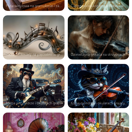
Płyta winylowa na gramofonie i zapa...
Ciemnoskóra kobieta w białej sukni ...
Klucz wiolinowy na pięciolinii w gr...
Dziewczyna grająca na skrzypcach w ...
Małpa w cylindrze i okularach grają...
Kot w cylindrze i okularach grający...