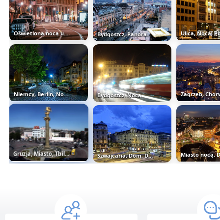
Oświetlona nocą ulica w mieście
Bydgoszcz, Panorama, Miasta
Niemcy, Berlin, Noc, Światła, Bloki...
Bydgoszcz, Nocą
Gruzja, Miasto, Tbilisi, Ulica...
Szwajcaria, Dom, Droga