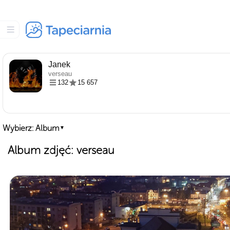
Janek
verseau
132
15 657
Wybierz: Album
▼
Album zdjęć: verseau