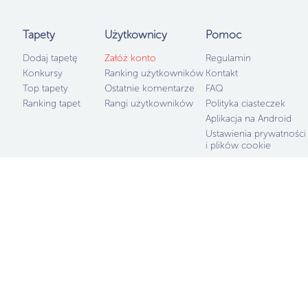
kukurydzy bruta
kluczyki i ucie
reakcja i posiłk
Tapety
Użytkownicy
Pomoc
zorientowali się
fikcja mająca 
Dodaj tapetę
Załóż konto
Regulamin
ludźmi, natych
dodatkowe, mo
Konkursy
Ranking użytkowników
Kontakt
Komendy Miejski
Top tapety
Ostatnie komentarze
FAQ
Poznaniu.Pełen
Media zaznacza
Ranking tapet
Rangi użytkowników
Polityka ciasteczek
zakończyła si
Aplikacja na Android
przed północą 
mundurowych w
Ustawienia prywatności
kompletna, 9-
i plików cookie
uciekających 
Gruba Akcja by
fbclid=IwY2
gKq36ib4jyq7XU
Już za 6h odbę
Jak dodajesz to 
konkursu przys
[LINK]