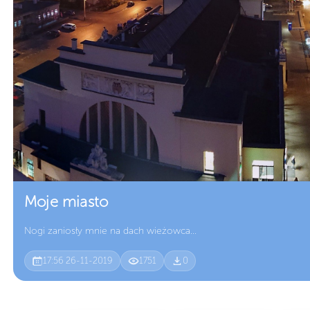
Moje miasto
Nogi zaniosły mnie na dach wieżowca...
17:56 26-11-2019
1751
0
Data dodania
Wyświetlenia
Pobrań