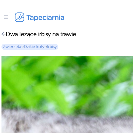
Dwa leżące irbisy na trawie
Zwierzęta
Dzikie koty
Irbisy