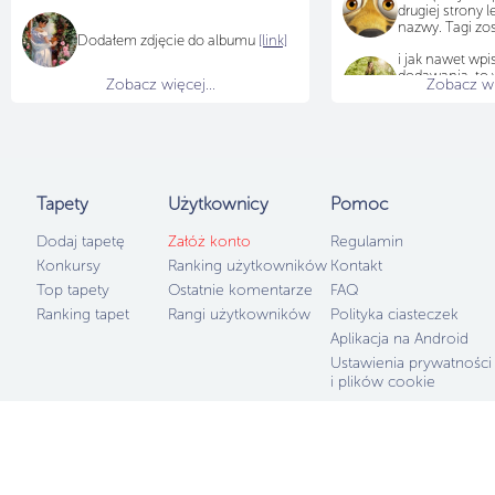
drugiej strony l
nazwy. Tagi zo
Dodałem zdjęcie do albumu
[link]
i jak nawet wpi
dodawania, to 
Zobacz więcej...
Zobacz wię
ogóle ich nie w
w edycję to też 
Tapety
Użytkownicy
Pomoc
Dodaj tapetę
Załóż konto
Regulamin
Konkursy
Ranking użytkowników
Kontakt
Top tapety
Ostatnie komentarze
FAQ
Ranking tapet
Rangi użytkowników
Polityka ciasteczek
Aplikacja na Android
Ustawienia prywatności
i plików cookie