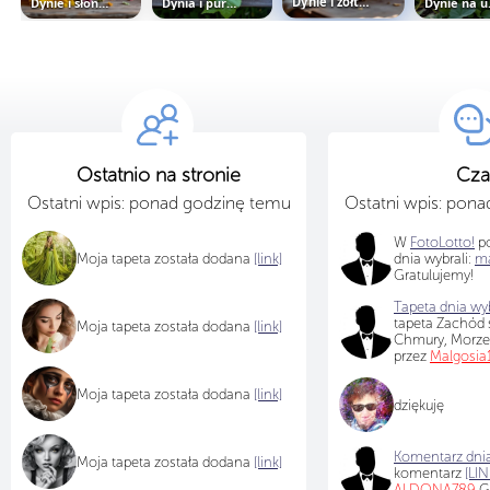
Dynie i słoneczniki ozdobne na...
Dynia i purpurowe kwiaty z...
Dynie i żółte kwiaty na stole
Dynie
Ostatnio na stronie
Cza
Ostatni wpis: ponad godzinę temu
Ostatni wpis: pon
W
FotoLotto!
po
Moja tapeta została dodana
[link]
dnia wybrali:
ma
Gratulujemy!
Tapeta dnia wyb
tapeta Zachód s
Moja tapeta została dodana
[link]
Chmury, Morz
przez
Malgosia
Moja tapeta została dodana
[link]
dziękuję
Komentarz dnia
Moja tapeta została dodana
[link]
komentarz
[LIN
ALDONA789
Gr