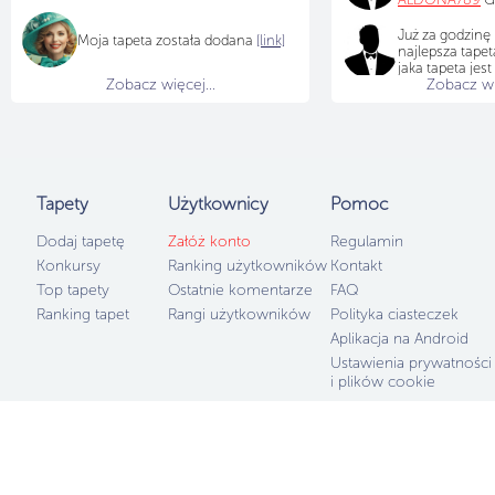
Już za godzinę
Moja tapeta została dodana
[link]
najlepsza tapet
jaka tapeta jes
Zobacz więcej...
Zobacz wię
Tapety
Użytkownicy
Pomoc
Dodaj tapetę
Załóż konto
Regulamin
Konkursy
Ranking użytkowników
Kontakt
Top tapety
Ostatnie komentarze
FAQ
Ranking tapet
Rangi użytkowników
Polityka ciasteczek
Aplikacja na Android
Ustawienia prywatności
i plików cookie