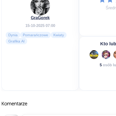
Średn
GraGorek
15-10-2025 07:00
Dynia
Pomarańczowe
Kwiaty
Grafika AI
Kto lub
5
osób lu
Komentarze