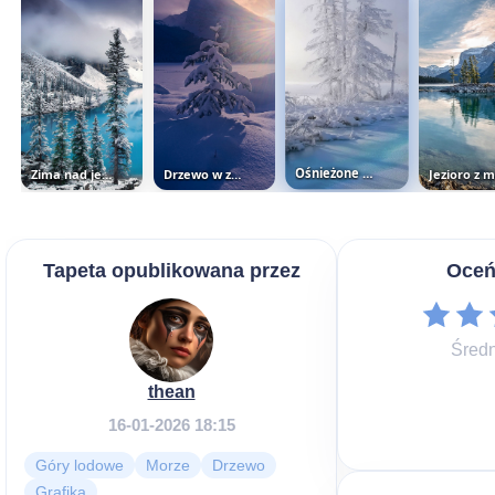
Zima nad jeziorem Moraine Lake
Drzewo w zaspie
Ośnieżone drzewa we mgle
Tapeta opublikowana przez
Oceń
Średn
thean
16-01-2026 18:15
Góry lodowe
Morze
Drzewo
Grafika