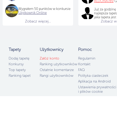
ALDONA789
Gr
Wygrałem 50 punktów w konkursie
Już za godzinę
Użytkownik Online
najlepsza tapet
jaka tapeta jes
Zobacz więcej...
Zobacz wię
Tapety
Użytkownicy
Pomoc
Dodaj tapetę
Załóż konto
Regulamin
Konkursy
Ranking użytkowników
Kontakt
Top tapety
Ostatnie komentarze
FAQ
Ranking tapet
Rangi użytkowników
Polityka ciasteczek
Aplikacja na Android
Ustawienia prywatności
i plików cookie