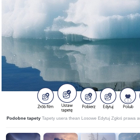
1
Ustaw
Zrób film
Pobierz
Edytuj
Polub
tapetę
Podobne tapety
Tapety usera thean
Losowe
Edytuj
Zgłoś prawa a