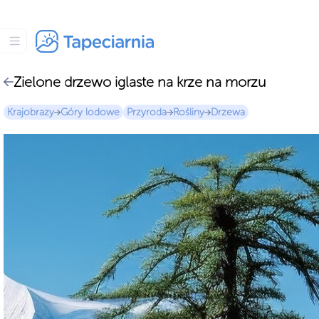
Zielone drzewo iglaste na krze na morzu
Krajobrazy
Góry lodowe
Przyroda
Rośliny
Drzewa