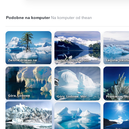
Podobne na komputer
Na komputer od thean
Zielone drzewo na krze i góry...
Jezioro, Odbicie, Gór
Laguna Jokuls
Góra, Lodowa
Góry, Lodowe, Morze