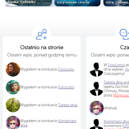
Alaska, Lodowiec Matanuska, Morze
Góry lodowe i morze
Ostatnio na stronie
Cza
Ostatni wpis: ponad godzinę temu
Ostatni wpis: pon
W
FotoLotto!
po
Wygrałem w konkursie
FotoLotto
dnia wybrali:
ma
Gratulujemy!
Tapeta dnia wyb
tapeta Zachód s
Wygrałem w konkursie
FotoLotto
Chmury, Morz
przez
Malgosia
Wygrałem w konkursie
Tapeta dnia
dziękuję
Wygrałem w konkursie
Komentarz
Komentarz dnia
dnia
komentarz
[LIN