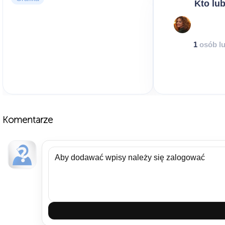
Kto lub
1
osób lu
Komentarze