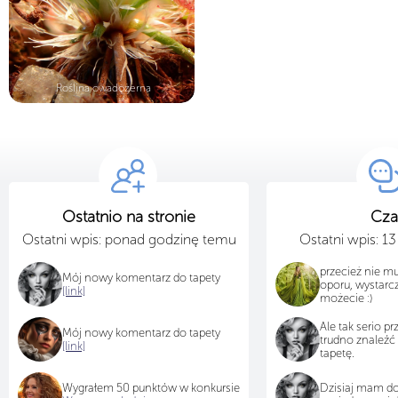
Roślina owadożerna
Ostatnio na stronie
Cza
Ostatni wpis: ponad godzinę temu
Ostatni wpis: 1
przecież nie m
Mój nowy komentarz do tapety
oporu, wystarcz
[link]
możecie :)
Ale tak serio pr
Mój nowy komentarz do tapety
trudno znaleźć 
[link]
tapetę.
Wygrałem 50 punktów w konkursie
Dzisiaj mam do