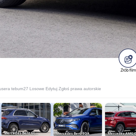
Zrób film
 usera tebum27
Losowe
Edytuj
Zgłoś prawa autorskie
Mercedes-Benz GLE Hybrid AMG
Mercedes-Benz EQA