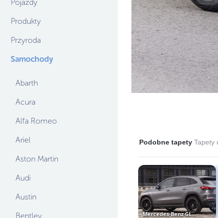
Pojazdy
Produkty
Przyroda
Samochody
Abarth
Acura
Alfa Romeo
Ariel
Podobne tapety
Tapety
Aston Martin
Audi
Austin
Mercedes-Benz GLA AMG
Bentley