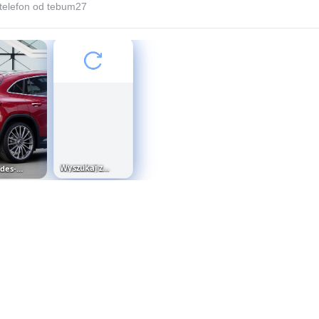
telefon od tebum27
Mercedes-AMG GLA 35 bokiem
Wyszukaj zdjęciem