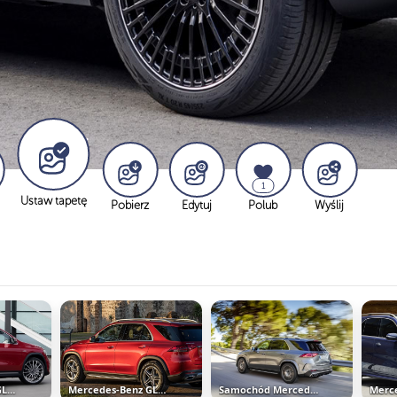
1
Ustaw tapetę
Pobierz
Edytuj
Polub
Wyślij
Mercedes-AMG GLA 35 bok
Mercedes-Benz GLE 450
Samochód Mercedes-AMG GLE 53...