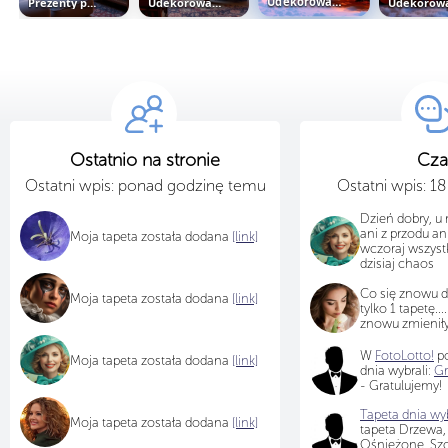
Prezenty pod udekorowaną choinką...
Udekorowana choinka obok okna w...
Udekorowana i oświetlona choinka...
Ostatnio na stronie
Cza
Ostatni wpis: ponad godzinę temu
Ostatni wpis: 1
Dzień dobry, u 
ani z przodu ani
Moja tapeta została dodana
[link]
wczoraj wszyst
dzisiaj chaos
Co się znowu d
Moja tapeta została dodana
[link]
tylko 1 tapetę....
znowu zmieniły
W
FotoLotto!
po
Moja tapeta została dodana
[link]
dnia wybrali:
Gr
- Gratulujemy!
Tapeta dnia wyb
Moja tapeta została dodana
[link]
tapeta Drzewa,
Ośnieżone, Sz