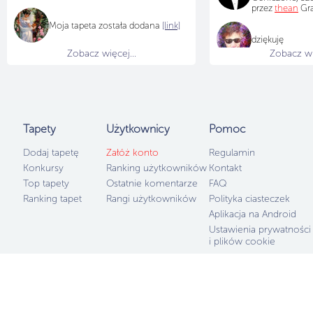
przez
thean
Gra
Moja tapeta została dodana
[link]
dziękuję
Zobacz więcej...
Zobacz wię
Tapety
Użytkownicy
Pomoc
Dodaj tapetę
Załóż konto
Regulamin
Konkursy
Ranking użytkowników
Kontakt
Top tapety
Ostatnie komentarze
FAQ
Ranking tapet
Rangi użytkowników
Polityka ciasteczek
Aplikacja na Android
Ustawienia prywatności
i plików cookie