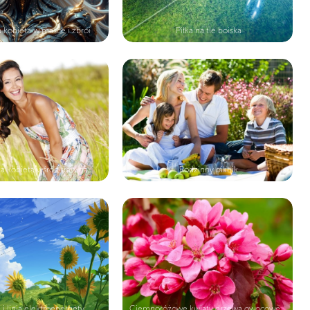
 kobieta w masce i zbroi
Piłka na tle boiska
 kobieta wśród traw na ...
Rodzinny piknik
 i linia elektroenergety...
Ciemnoróżowe kwiaty drzewa owocoweg...