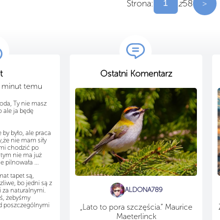
Strona:
z
58
>
t
Ostatni Komentarz
6 minut temu
koda, Ty nie masz
no ale ja będę
 by było, ale praca
,że nie mam siły
ami chodzić po
 tym nie ma już
e pilnowała ...
at tapet są,
zliwe, bo jedni są z
ALDONA789
i za naturalnymi.
yś, żebyśmy
ad poszczególnymi
„Lato to pora szczęścia.” Maurice
Maeterlinck