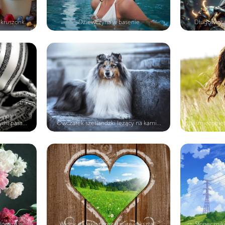
kruszonk...
Dziewczyna w basenie
Długowłosa
mi pasa...
Owczarek szetlandzki leżący na kami...
Uśmiechnięta
elonym w...
Widok na łąkę przez dziurę w kształ...
Słoneczniki