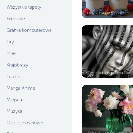
Wszystkie tapety
Lody w kubkach z owocami i 
Filmowe
Grafika komputerowa
Gry
Inne
Krajobrazy
Twarz kobiety pokryta czarny
Ludzie
Manga Anime
Miejsca
Muzyka
Okolicznościowe
Piwonie białe i różowe w zi