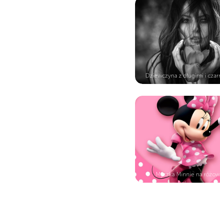
Dziewczyna z długimi i czar
Myszka Minnie na różow