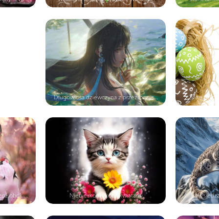
Długowłosa dziewczyna z przezroczys...
Żółte tulipa
ce obok ...
Niebieskooki kot z kwiatami
Irbis siedz