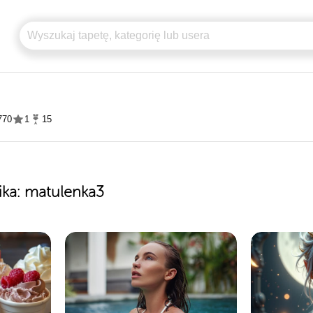
770
1
15
▼
ika: matulenka3