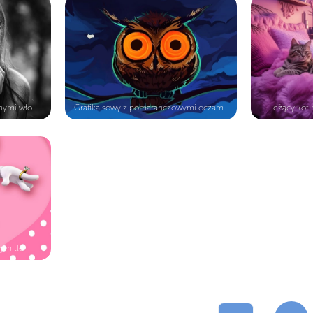
nymi wło...
Grafika sowy z pomarańczowymi oczam...
Leżący kot n
ym tle