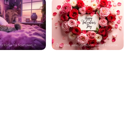
a łóżku na fioletowej n...
Życzenia walentynkowe wśród kolorow...