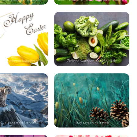
ny i życzenia świąteczn...
Zielone warzywa na szarym tle
ący na skale na tle ośni...
Trzy szyszki w trawie