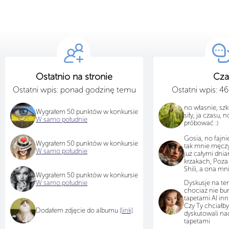
Ostatnio na stronie
Cza
Ostatni wpis: ponad godzinę temu
Ostatni wpis: 4
no własnie, sz
Wygrałem 50 punktów w konkursie
siły, ja czasu, 
W samo południe
próbować :)
Gosia, no fajnie
Wygrałem 50 punktów w konkursie
tak mnie męczy
W samo południe
już całymi dni
krzakach, Poza
Shili, a ona mni
Wygrałem 50 punktów w konkursie
W samo południe
Dyskusje na tem
chociaż nie bur
tapetami AI inn
Czy Ty chciałb
Dodałem zdjęcie do albumu
[link]
dyskutowali n
tapetami