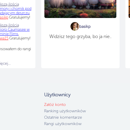
kszą ilością
ory i chomik pod
adającym deszczu
,
asikp
Gratulujemy!
kszą ilością
basikp
zioro Caumasee w
minie Flims
,
Widzisz tego grzyba, bo ja nie..
wa15
Gratulujemy!
nsowałem do rangi
cej...
Użytkownicy
Załóż konto
Ranking użytkowników
Ostatnie komentarze
Rangi użytkowników