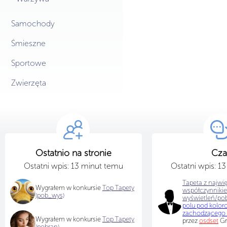
Samochody
Śmieszne
Sportowe
Zwierzęta
Ostatnio na stronie
Cza
Ostatni wpis: 13 minut temu
Ostatni wpis: 1
Tapeta z najwi
Wygrałem w konkursie
Top Tapety
współczynniki
(pob_wys)
wyświetleń/po
polu pod kolo
zachodzącego 
Wygrałem w konkursie
Top Tapety
przez
osdset
Gr
(pobran)