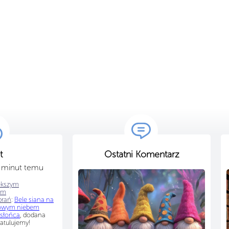
t
Ostatni Komentarz
3 minut temu
ększym
em
brań
:
Bele siana na
rowym niebem
słońca
, dodana
atulujemy!