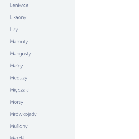
Leniwce
Likaony
Lisy
Mamuty
Mangusty
Małpy
Meduzy
Mięczaki
Morsy
Mrówkojady
Muflony
Myszki