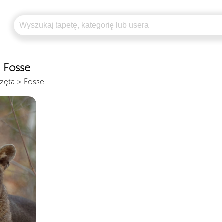
n Fosse
zęta
>
Fosse