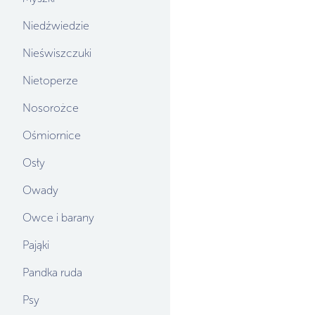
Niedźwiedzie
Nieświszczuki
Nietoperze
Nosorożce
Ośmiornice
Osły
Owady
Owce i barany
Pająki
Pandka ruda
Psy