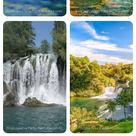
Wodospad Skradinski Buk nad rzeką K...
Park Narodowy Krka w Chorwacji
Wodospad w Parku Narodowym Krka
Rzeka Krka z wodospadem