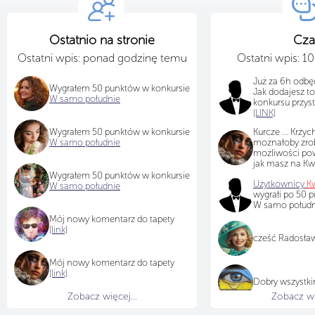
Ostatnio na stronie
Cza
Ostatni wpis: ponad godzinę temu
Ostatni wpis: 1
Już za 6h odbę
Wygrałem 50 punktów w konkursie
Jak dodajesz to 
W samo południe
konkursu przys
[LINK]
Wygrałem 50 punktów w konkursie
Kurcze ... Krzych
W samo południe
możnałoby zrob
możliwości pow
jak masz na Kwi
Wygrałem 50 punktów w konkursie
Użytkownicy
Kw
W samo południe
wygrałi po 50 
W samo południ
Mój nowy komentarz do tapety
[link]
cześć Radosławi
Mój nowy komentarz do tapety
[link]
Dobry wszystk
Zobacz więcej...
Zobacz wię