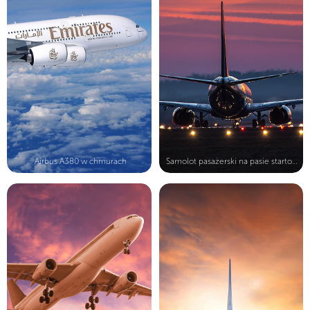
Airbus A380 w chmurach
Samolot pasażerski na pasie startow...