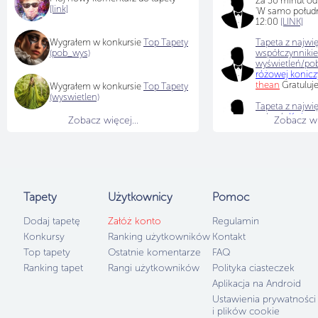
Za 30 minut od
[link]
'W samo połudn
12:00
[LINK]
Wygrałem w konkursie
Top Tapety
Tapeta z najwi
(pob_wys)
współczynniki
wyświetleń/po
różowej konic
thean
Gratuluj
Wygrałem w konkursie
Top Tapety
(wyswietlen)
Tapeta z najwię
pobrań
:
Kwiaty
Zobacz więcej...
Zobacz wię
dodana przez
t
Tapety
Użytkownicy
Pomoc
Dodaj tapetę
Załóż konto
Regulamin
Konkursy
Ranking użytkowników
Kontakt
Top tapety
Ostatnie komentarze
FAQ
Ranking tapet
Rangi użytkowników
Polityka ciasteczek
Aplikacja na Android
Ustawienia prywatności
i plików cookie