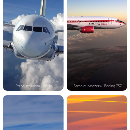
Przód samolotu w locie
Samolot pasażerski Boeing 737