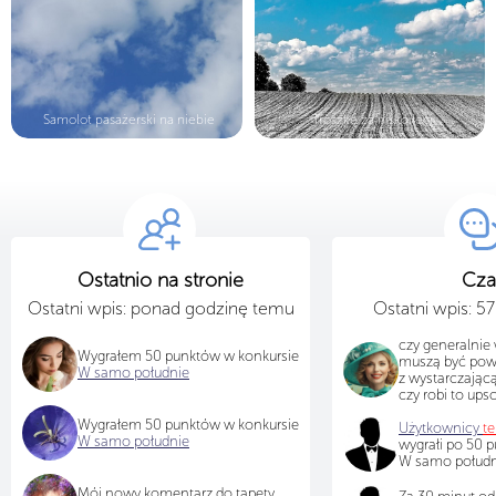
Samolot pasażerski na niebie
Troszkę za nisko leci
Ostatnio na stronie
Cza
Ostatni wpis: ponad godzinę temu
Ostatni wpis: 5
czy generalnie 
Wygrałem 50 punktów w konkursie
muszą być pow
W samo południe
z wystarczającą
czy robi to ups
Wygrałem 50 punktów w konkursie
Użytkownicy
t
W samo południe
wygrałi po 50 
W samo południ
Mój nowy komentarz do tapety