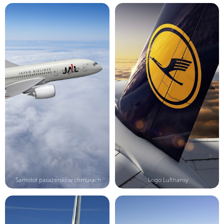
Samolot pasażerski w chmurach
Logo Lufthansy