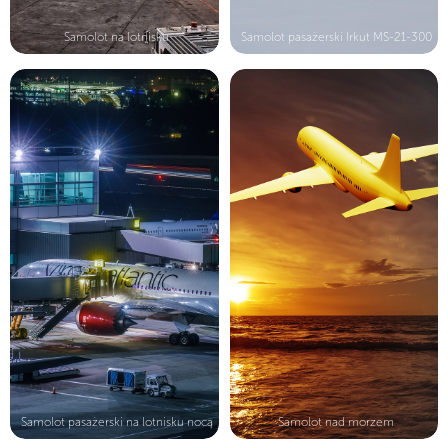
Samolot na lotnisku
Samolot pasażerski Irkut MS-21-300
Samolot pasażerski na lotnisku nocą
Samolot nad morzem