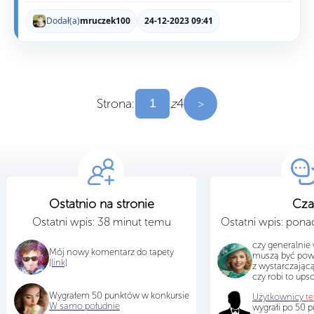
Dodał(a)
mruczek100
24-12-2023 09:41
Strona:
z
4
>
Ostatnio na stronie
Cza
Ostatni wpis: 38 minut temu
Ostatni wpis: pon
czy generalnie 
Mój nowy komentarz do tapety
muszą być pow
[link]
z wystarczającą
czy robi to ups
Wygrałem 50 punktów w konkursie
Użytkownicy
t
W samo południe
wygrałi po 50 