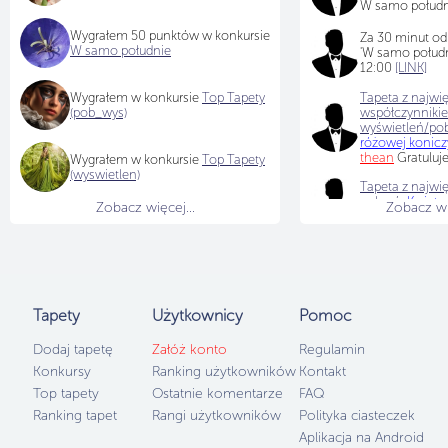
W samo południ
Wygrałem 50 punktów w konkursie
Za 30 minut od
W samo południe
'W samo połudn
12:00
[LINK]
Wygrałem w konkursie
Top Tapety
Tapeta z najwi
(pob_wys)
współczynniki
wyświetleń/po
różowej konic
thean
Gratuluj
Wygrałem w konkursie
Top Tapety
(wyswietlen)
Tapeta z najwię
pobrań
:
Kwiaty
Zobacz więcej...
Zobacz wię
dodana przez
t
Tapety
Użytkownicy
Pomoc
Dodaj tapetę
Załóż konto
Regulamin
Konkursy
Ranking użytkowników
Kontakt
Top tapety
Ostatnie komentarze
FAQ
Ranking tapet
Rangi użytkowników
Polityka ciasteczek
Aplikacja na Android