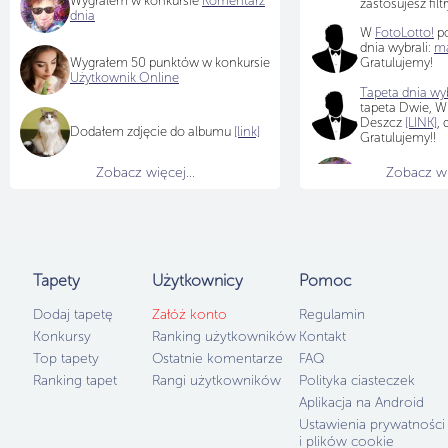
Wygrałem w konkursie
Komentarz
zastosujesz filtr
dnia
W
FotoLotto!
po
dnia wybrali:
ma
Wygrałem 50 punktów w konkursie
Gratulujemy!
Użytkownik Online
Tapeta dnia wyb
tapeta Dwie, Wi
Deszcz
[LINK]
,
Dodałem zdjęcie do albumu
[link]
Gratulujemy!!
Zobacz więcej...
Zobacz wię
dziękuję
Tapety
Użytkownicy
Pomoc
Dodaj tapetę
Załóż konto
Regulamin
Konkursy
Ranking użytkowników
Kontakt
Top tapety
Ostatnie komentarze
FAQ
Ranking tapet
Rangi użytkowników
Polityka ciasteczek
Aplikacja na Android
Ustawienia prywatności
i plików cookie