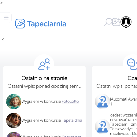
<
<
Ostatnio na stronie
Cza
Ostatni wpis: ponad godzinę temu
Ostatni wpis: pon
[Automat] Awa
Wygrałem w konkursie
FotoLotto
:)
osdset wcześni
edytować tapet
Wygrałem w konkursie
Tapeta dnia
Tapeciarni i zm
Teraz w edycji 
możliwości. Do