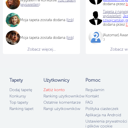
Wygrałem w konkursie
Top Tapety
dodana przez
b
(wyswietlen)
Tapeta z najwię
wyświetleń
:
Je
Moja tapeta została dodana
[link]
szwajcarskiej g
dodana przez
E
[Automat] Awa
Moja tapeta została dodana
[link]
:)
Zobacz więcej...
Zobacz wię
Pa Gosia
Tapety
Użytkownicy
Pomoc
Dodaj tapetę
Załóż konto
Regulamin
Konkursy
Ranking użytkowników
Kontakt
Top tapety
Ostatnie komentarze
FAQ
Ranking tapet
Rangi użytkowników
Polityka ciasteczek
Aplikacja na Android
Ustawienia prywatności
i plików cookie