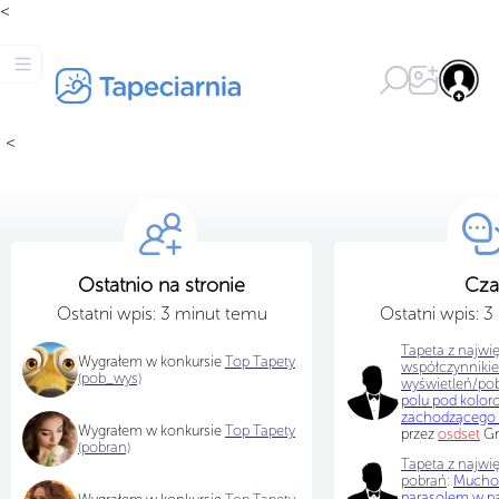
<
<
Ostatnio na stronie
Cza
Ostatni wpis: 3 minut temu
Ostatni wpis: 
Tapeta z najwi
Wygrałem w konkursie
Top Tapety
współczynniki
(pob_wys)
wyświetleń/po
polu pod kolo
zachodzącego 
Wygrałem w konkursie
Top Tapety
przez
osdset
Gr
(pobran)
Tapeta z najwię
pobrań
:
Muchom
parasolem w p