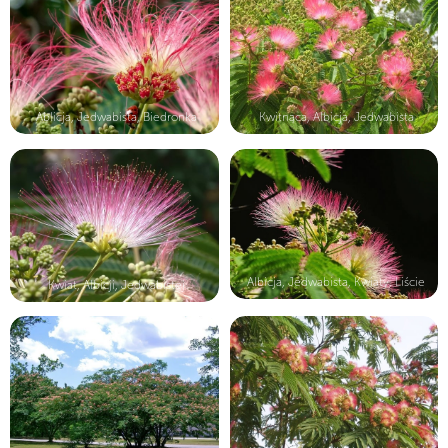
Ablicja, Jedwabista, Biedronka
Kwitnąca, Albicja, Jedwabista
Albicja, Jedwabista, Kwiaty, Liście
Kwiat, Albicji, Jedwabistej