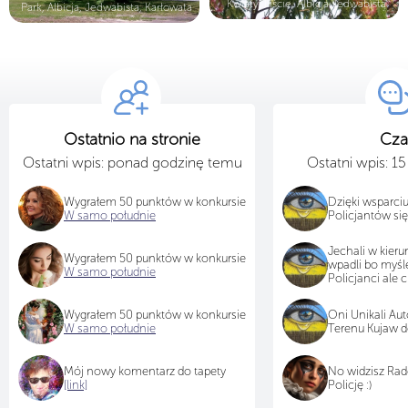
Kwiaty, Liście, Albicja Jedwabista
Park, Albicja, Jedwabista, Karłowata
Ostatnio na stronie
Cza
Ostatni wpis: ponad godzinę temu
Ostatni wpis: 1
Wygrałem 50 punktów w konkursie
Dzięki wsparci
W samo południe
Policjantów si
Jechali w kieru
Wygrałem 50 punktów w konkursie
wpadli bo myśle
W samo południe
Policjanci ale ci
Wygrałem 50 punktów w konkursie
Oni Unikali Auto
W samo południe
Terenu Kujaw d
Mój nowy komentarz do tapety
No widzisz Rad
[link]
Policję :)