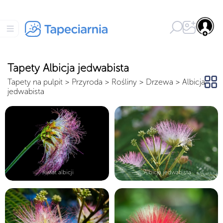
Tapety Albicja jedwabista
Tapety na pulpit
>
Przyroda
>
Rośliny
>
Drzewa
>
Albicja
jedwabista
Kwiat albicji
Albicja jedwabista