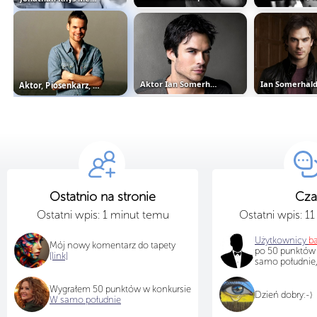
Aktor Ian Somerhalder
Aktor, Piosenkarz, Shane West...
Ostatnio na stronie
Cza
Ostatni wpis: 1 minut temu
Ostatni wpis: 1
Użytkownicy
b
Mój nowy komentarz do tapety
po 50 punktów
[link]
samo południe,
Wygrałem 50 punktów w konkursie
Dzień dobry:-)
W samo południe