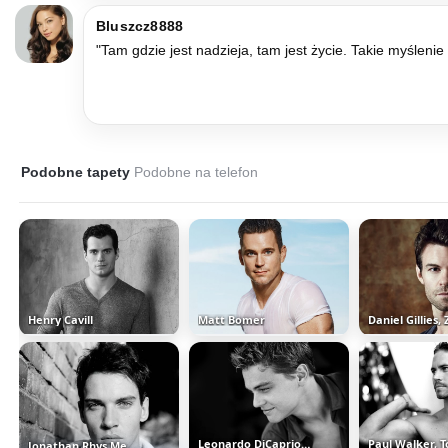
Bluszcz8888
"Tam gdzie jest nadzieja, tam jest życie. Takie myśleni
Podobne tapety
Podobne na telefon
Henry Cavill
Matt Bomer
Daniel Gillies,
Leonardo DiCaprio, Aktor
Jonathan Rhys Meyers