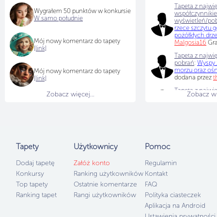
Tapeta z najwi
Wygrałem 50 punktów w konkursie
współczynniki
W samo południe
wyświetleń/po
rzece szczytu g
pożółkłych drz
Mój nowy komentarz do tapety
Malgosia16
Gra
[link]
Tapeta z najwię
pobrań
:
Wyspy 
morzu oraz ośn
Mój nowy komentarz do tapety
dodana przez
t
[link]
Tapeta z najwię
Zobacz więcej...
Zobacz wię
wyświetleń
:
Wy
morzu oraz ośn
dodana przez
t
Tapety
Użytkownicy
Pomoc
Dodaj tapetę
Załóż konto
Regulamin
Konkursy
Ranking użytkowników
Kontakt
Top tapety
Ostatnie komentarze
FAQ
Ranking tapet
Rangi użytkowników
Polityka ciasteczek
Aplikacja na Android
Ustawienia prywatności