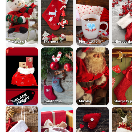
Z wizytą u bałwanka
Skarpeta na prezenty świąteczne
Pierniczki obok kubka z kawą
Czarny piątek
Świąteczna kompozycja
Mikołaj