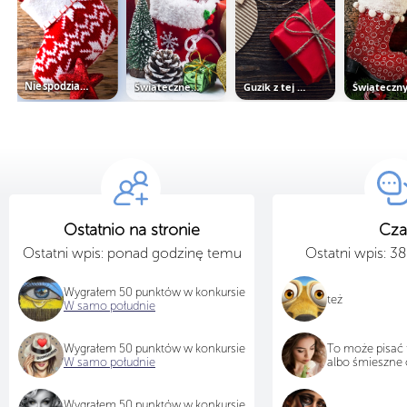
Niespodzianka w skarpetce
Świąteczne ozdoby z prezentami
Guzik z tej miłości
Ostatnio na stronie
Cza
Ostatni wpis: ponad godzinę temu
Ostatni wpis: 3
Wygrałem 50 punktów w konkursie
też
W samo południe
Wygrałem 50 punktów w konkursie
To może pisać 
W samo południe
albo śmieszne 
Wygrałem 50 punktów w konkursie