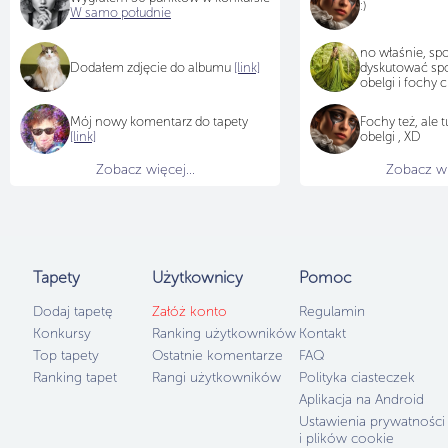
:)
W samo południe
no właśnie, spo
Dodałem zdjęcie do albumu
[link]
dyskutować spok
obelgi i fochy c
Mój nowy komentarz do tapety
Fochy też, ale 
[link]
obelgi , XD
Zobacz więcej...
Zobacz wię
Tapety
Użytkownicy
Pomoc
Dodaj tapetę
Załóż konto
Regulamin
Konkursy
Ranking użytkowników
Kontakt
Top tapety
Ostatnie komentarze
FAQ
Ranking tapet
Rangi użytkowników
Polityka ciasteczek
Aplikacja na Android
Ustawienia prywatności
i plików cookie