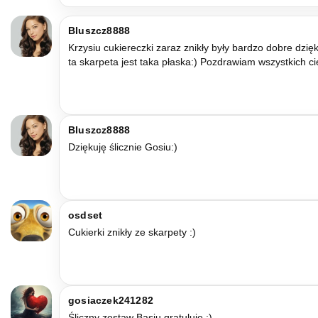
Bluszcz8888
Krzysiu cukiereczki zaraz znikły były bardzo dobre dzięk
ta skarpeta jest taka płaska:) Pozdrawiam wszystkich cie
Bluszcz8888
Dziękuję ślicznie Gosiu:)
osdset
Cukierki znikły ze skarpety :)
gosiaczek241282
Śliczny zestaw Basiu,gratuluję :)