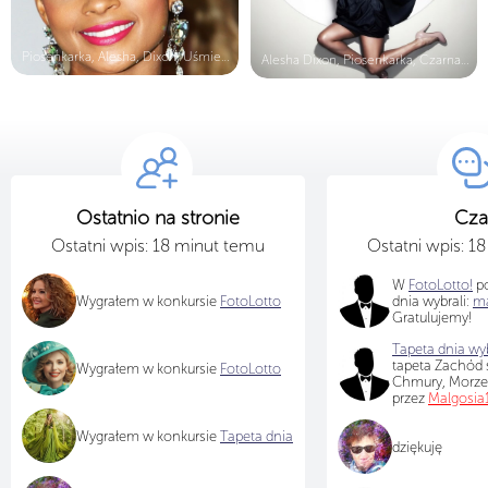
Piosenkarka, Alesha, Dixon, Uśmiech...
Alesha Dixon, Piosenkarka, Czarna, ...
Ostatnio na stronie
Cza
Ostatni wpis: 18 minut temu
Ostatni wpis: 1
W
FotoLotto!
po
Wygrałem w konkursie
FotoLotto
dnia wybrali:
ma
Gratulujemy!
Tapeta dnia wyb
tapeta Zachód s
Wygrałem w konkursie
FotoLotto
Chmury, Morz
przez
Malgosia
Wygrałem w konkursie
Tapeta dnia
dziękuję