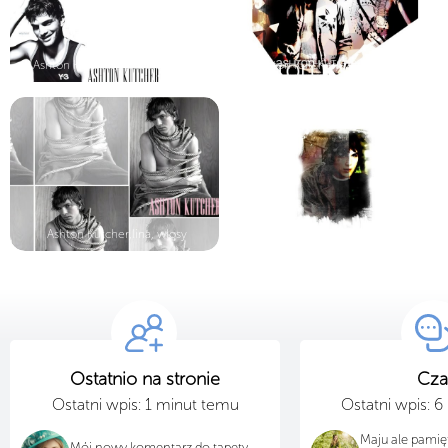
Ashton Kutcher, koszulka, napis
Ashton Kutcher,czapka, daszek
Ashton Kutcher,lina, włosy
Ashton Kutcher,ciemne, oczy
Ostatnio na stronie
Cza
Ostatni wpis: 1 minut temu
Ostatni wpis: 
Maju ale pamięt
Mój nowy komentarz do tapety