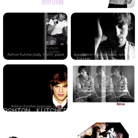
Ashton Kutcher,jeansy, lina
Ashton Kutcher,czarny, t-shirt
Ashton Kutcher,biały, t-shirt, pasek
Ashton Kutcher,twarz, ręka
Ashton Kutcher,brązowe, oczy
Ashton Kutcher,związany, sznurem