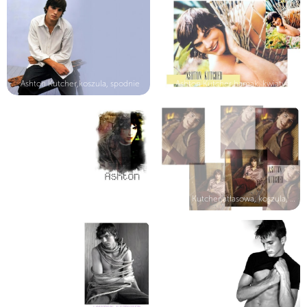
Ashton Kutcher,koszula, spodnie
Ashton Kutcher,hamak, kwiaty
Ashton Kutcher,brązowa, kurtka
Ashton Kutcher,atłasowa, koszula, d...