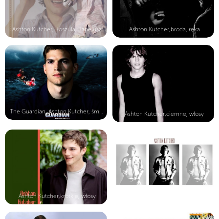
Ashton Kutcher, Koszula, Kapelusz
Ashton Kutcher,broda, ręka
The Guardian, Ashton Kutcher, śmigł...
Ashton Kutcher,ciemne, włosy
Ashton Kutcher,krótkie, włosy
Ashton Kutcher,długie, włosy