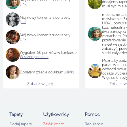
dodajemy tapety
[link]
musi byc miejsc
może takie s
Mój nowy komentarz do tapety
rozwiązanie: 3
[link]
HQ+ 1 bonus z
ktoś naturalną
dwa bonusy za
Mój nowy komentarz do tapety
zamachem. Po 
[link]
przeładowanie 
nawet wszystki
zobaczyć, przec
Wygrałem 50 punktów w konkursie
siedzi cały dzie
W samo południe
Można by podzi
paczki w ciągu d
wchodzi nowa p
Dodałem zdjęcie do albumu
[link]
od razu wybiera
Więc co 6h był
oraz co 6h tape
Zobacz więcej...
Zobacz wię
Teraz idzie spr
większy wybór i
Tapety
Użytkownicy
Pomoc
będą bonusy za
Dodaj tapetę
Załóż konto
Regulamin