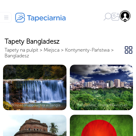
Tapety Bangladesz
Tapety na pulpit
>
Miejsca
>
Kontynenty-Państwa
>
Bangladesz
Wodospad Muppouchra w Bangladeszu
Bangladesz, Dhaka, Miasto, Las