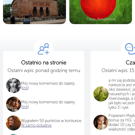
Bangladesz, Pałac, Ludzie
Flaga, Bangladesz
Ostatnio na stronie
Cza
Ostatni wpis: ponad godzinę temu
Ostatni wpis: 1
a mi się podoba 
Mój nowy komentarz do tapety
nareszcie jest 
[link]
oko zawiesić, j
naturalnych i je
równowaga, a t
Mój nowy komentarz do tapety
jak było wcześ
[link]
tylko 3 i tyle.
Popieram Majkę.
bonus za HQ...
Wygrałem 50 punktów w konkursie
dodać 10 czy 15
W samo południe
większość odp