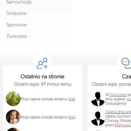
Samochody
Śmieszne
Sportowe
Zwierzęta
Ostatnio na stronie
Cza
Ostatni wpis: 47 minut temu
Ostatni wpis: pon
W
FotoLotto!
po
Moja tapeta została dodana
[link]
dnia wybrali:
ma
Gratulujemy!
Tapeta dnia wyb
tapeta Zachód s
Moja tapeta została dodana
[link]
Chmury, Morz
przez
Malgosia