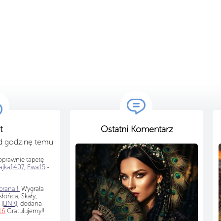
t
Ostatni Komentarz
ad godzinę temu
prawnie tapetę
jka1407
,
Ewa15
-
rana !!
Wygrała
łońca, Skały,
e
[LINK]
, dodana
16
Gratulujemy!!