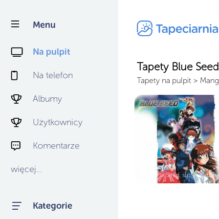
Menu
Na pulpit
Tapety Blue Seed
Na telefon
Tapety na pulpit
>
Mang
Albumy
Użytkownicy
Komentarze
więcej...
Blue Seed, stroje, ludzie 
Kategorie