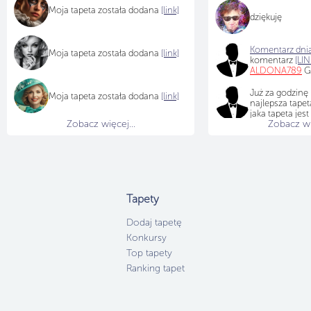
Moja tapeta została dodana
[link]
dziękuję
Komentarz dnia
Moja tapeta została dodana
[link]
komentarz
[LIN
ALDONA789
Gr
Już za godzinę
Moja tapeta została dodana
[link]
najlepsza tapet
jaka tapeta jes
Zobacz więcej...
Zobacz wię
Tapety
Dodaj tapetę
Konkursy
Top tapety
Ranking tapet