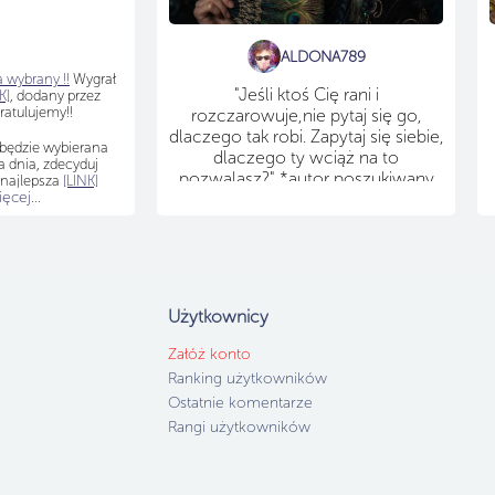
ALDONA789
 wybrany !!
Wygrał
"Jeśli ktoś Cię rani i
K]
, dodany przez
atulujemy!!
rozczarowuje,nie pytaj się go,
dlaczego tak robi. Zapytaj się siebie,
 będzie wybierana
dlaczego ty wciąż na to
a dnia, zdecyduj
pozwalasz?" *autor poszukiwany
t najlepsza
[LINK]
cej...
Użytkownicy
Załóż konto
Ranking użytkowników
Ostatnie komentarze
Rangi użytkowników