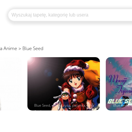
a Anime
>
Blue Seed
, napisy
Blue Seed, dziewczyna, pacynka, lalka
Blue Seed, 