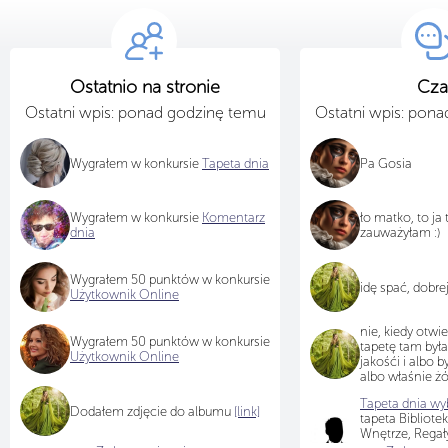
Ostatnio na stronie
Cza
Ostatni wpis: ponad godzinę temu
Ostatni wpis: pon
Wygrałem w konkursie
Tapeta dnia
Pa Gosia
Wygrałem w konkursie
Komentarz
ło matko, to ja
dnia
zauważyłam :)
Wygrałem 50 punktów w konkursie
idę spać, dobre
Użytkownik Online
nie, kiedy otwi
Wygrałem 50 punktów w konkursie
tapetę tam był
Użytkownik Online
jakośći i albo b
albo właśnie żó
Tapeta dnia wyb
Dodałem zdjęcie do albumu
[link]
tapeta Bibliotek
Wnętrze, Regały