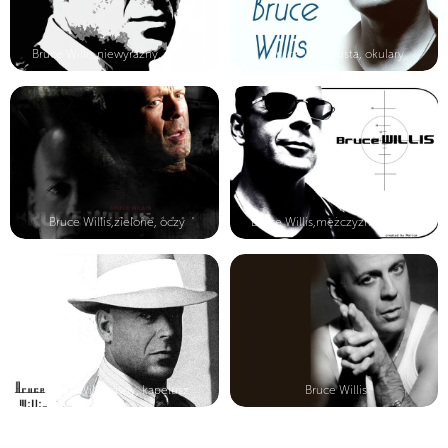
Bruce Willis,niewyrażny, portret
Bruce Willis, usta, okulary
Bruce Willis,zielone, oczy
Bruce Willis,mężczyzna, okulary
Bruce Willis,jasny, kapelusz
Bruce Willis