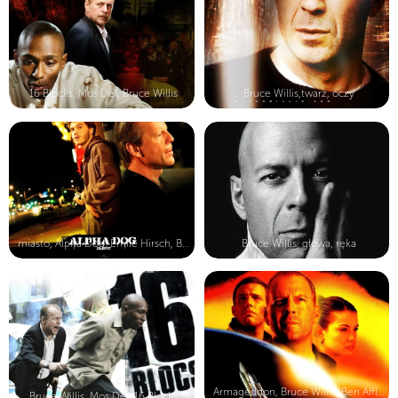
16 Blocks, Mos Def, Bruce Willis
Bruce Willis,twarz, oczy
miasto, Alpha Dog, Emile Hirsch, Br...
Bruce Willis, głowa, ręka
Armageddon, Bruce Willis, Ben Affle...
Bruce Willis, Mos Def, 16 Blocks