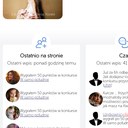
Edyta Herbuś, Suknia, Korale
Ostatnio na stronie
Cza
Ostatni wpis: ponad godzinę temu
Ostatni wpis: 4
Już za 6h odbę
Wygrałem 50 punktów w konkursie
Jak dodajesz to 
W samo południe
konkursu przys
[LINK]
Wygrałem 50 punktów w konkursie
Kurcze ... Krzych
W samo południe
możnałoby zrob
możliwości pow
jak masz na Kwi
Wygrałem 50 punktów w konkursie
Użytkownicy
Kw
W samo południe
wygrałi po 50 
W samo południ