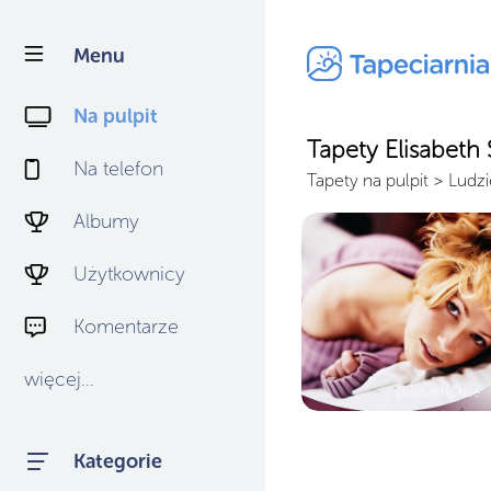
Menu
Na pulpit
Tapety Elisabeth
Na telefon
Tapety na pulpit
>
Ludzi
Albumy
Użytkownicy
Komentarze
więcej...
Elisabeth Shue
Kategorie