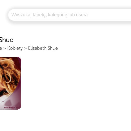
 Shue
e
>
Kobiety
>
Elisabeth Shue