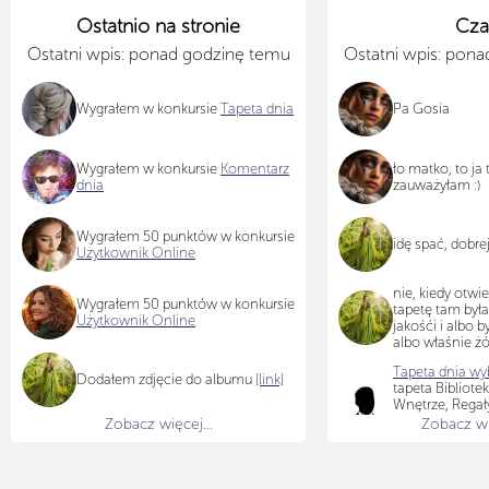
Ostatnio na stronie
Cza
Ostatni wpis: ponad godzinę temu
Ostatni wpis: pon
Wygrałem w konkursie
Tapeta dnia
Pa Gosia
Wygrałem w konkursie
Komentarz
ło matko, to ja
dnia
zauważyłam :)
Wygrałem 50 punktów w konkursie
idę spać, dobre
Użytkownik Online
nie, kiedy otwi
Wygrałem 50 punktów w konkursie
tapetę tam był
Użytkownik Online
jakośći i albo b
albo właśnie żó
Tapeta dnia wyb
Dodałem zdjęcie do albumu
[link]
tapeta Bibliotek
Wnętrze, Regały
Fotel, Biurko, K
Zobacz więcej...
Zobacz wię
Schody
[LINK]
,
viola64
Gratulu