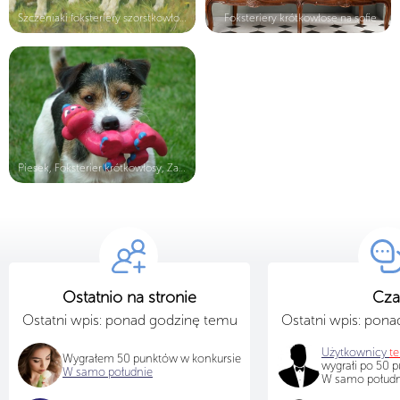
Szczeniaki foksteriery szorstkowłos...
Foksteriery krótkowłose na sofie
Piesek, Foksterier krótkowłosy, Zab...
Ostatnio na stronie
Cza
Ostatni wpis: ponad godzinę temu
Ostatni wpis: pon
Użytkownicy
t
Wygrałem 50 punktów w konkursie
wygrałi po 50 
W samo południe
W samo południ