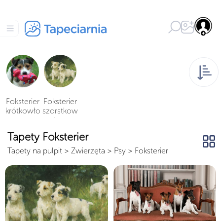
Foksterier
Foksterier
krótkowło
szorstkow
sy
łosy
Tapety Foksterier
Tapety na pulpit
>
Zwierzęta
>
Psy
>
Foksterier