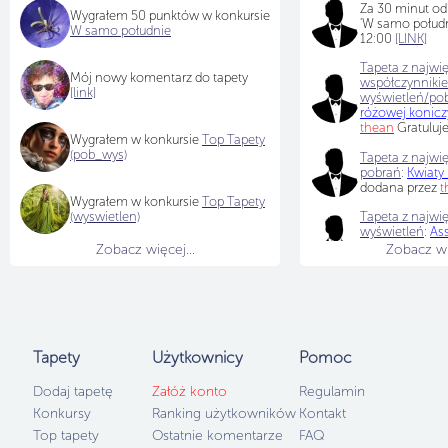
Za 30 minut od
Wygrałem 50 punktów w konkursie
'W samo połudn
W samo południe
12:00
[LINK]
Tapeta z najwi
Mój nowy komentarz do tapety
współczynniki
[link]
wyświetleń/po
różowej konic
thean
Gratuluj
Wygrałem w konkursie
Top Tapety
(pob_wys)
Tapeta z najwię
pobrań
:
Kwiaty
dodana przez
t
Wygrałem w konkursie
Top Tapety
(wyswietlen)
Tapeta z najwię
wyświetleń
:
As
Kefalonia w Gre
Zobacz więcej...
Zobacz wię
Malgosia16
Gra
Tapety
Użytkownicy
Pomoc
Dodaj tapetę
Załóż konto
Regulamin
Konkursy
Ranking użytkowników
Kontakt
Top tapety
Ostatnie komentarze
FAQ