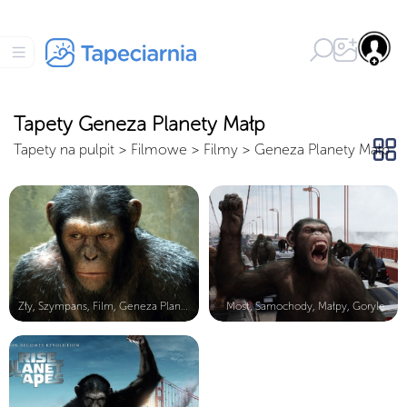
Tapety Geneza Planety Małp
Tapety na pulpit
>
Filmowe
>
Filmy
>
Geneza Planety Małp
Zły, Szympans, Film, Geneza Planety...
Most, Samochody, Małpy, Goryle