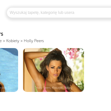
rs
e
>
Kobiety
>
Holly Peers
skie, T...
Holly Peers, Kolczyki, Włosy