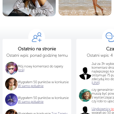
Isabel Lucas, Piękna, Dziewczyna, W...
Aktorka, Isabel, Lucas, Delikatny, ...
Ostatnio na stronie
Cza
Ostatni wpis: ponad godzinę temu
Ostatni wpis: 
Już za 3h wybi
Mój nowy komentarz do tapety
komentarz dnia
[link]
najlepszego k
otrzymuje 75 p
zdecyduj kto d
Wygrałem 50 punktów w konkursie
[LINK]
W samo południe
czy generalnie 
muszą być pow
z wystarczającą
Wygrałem 50 punktów w konkursie
czy robi to ups
W samo południe
Użytkownicy
t
wygrałi po 50 
Wygrałem w konkursie
Top Tapety