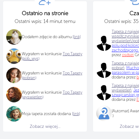
Ostatnio na stronie
Cza
Ostatni wpis: 14 minut temu
Ostatni wpis: 3
Tapeta z najwi
współczynniki
Dodałem zdjęcie do albumu
[link]
wyświetleń/po
polu pod kolo
zachodzącego 
Wygrałem w konkursie
Top Tapety
przez
osdset
Gr
(pob_wys)
Tapeta z najwię
pobrań
:
Muchom
parasolem w p
Wygrałem w konkursie
Top Tapety
dodana przez
b
(pobran)
Tapeta z najwię
wyświetleń
:
Je
Wygrałem w konkursie
Top Tapety
szwajcarskiej g
(wyswietlen)
dodana przez
E
[Automat] Awa
Moja tapeta została dodana
[link]
:)
Zobacz więcej...
Zobacz wię
Pa Gosia