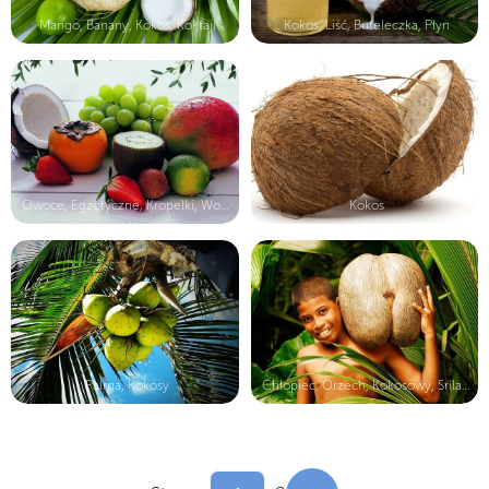
Mango, Banany, Kokos, Koktajl
Kokos, Liść, Buteleczka, Płyn
Owoce, Egzotyczne, Kropelki, Wody
Kokos
Palma, Kokosy
Chłopiec, Orzech, Kokosowy, Srilanka