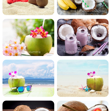
Kokosy na piasku
Kokosy obok bananów i kieliszków z ...
Kokos z plumerią
Koktajle kokosowo-jeźynowe
Okulary obok kokosa ze słomką
Kokos ze słomką na piasku