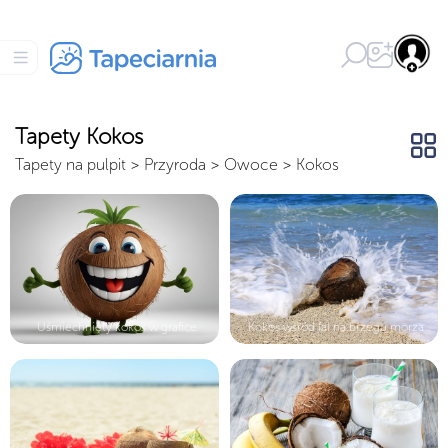
Tapety Kokos
Tapety na pulpit
>
Przyroda
>
Owoce
>
Kokos
Uśmiechnięty kokos w grafice
Kokos wśród fal na brzegu morza