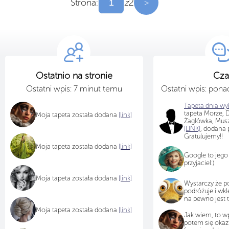
Strona:
z
2
>
Ostatnio na stronie
Cza
Ostatni wpis: 7 minut temu
Ostatni wpis: pon
Tapeta dnia wyb
tapeta Morze, D
Moja tapeta została dodana
[link]
Żaglówka, Musz
[LINK]
, dodana 
Gratulujemy!!
Moja tapeta została dodana
[link]
Google to jego
przyjaciel:)
Moja tapeta została dodana
[link]
Wystarczy że
podróżuje i wkl
na pewno jest 
Moja tapeta została dodana
[link]
Jak wiem, to wpi
potem się okazu