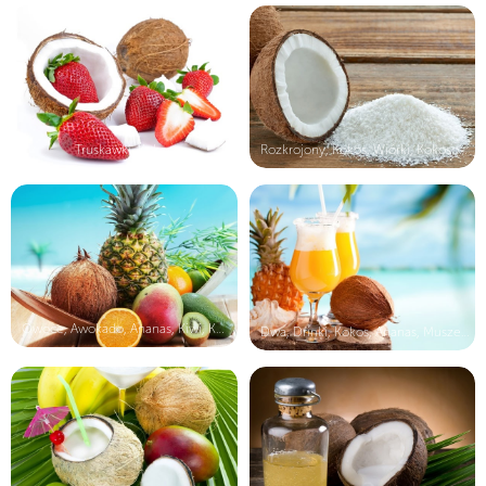
Truskawki, Kokosy
Rozkrojony, Kokos, Wiórki, Kokosowe
Owoce, Awokado, Ananas, Kiwi, Kokos...
Dwa, Drinki, Kokos, Ananas, Muszelka