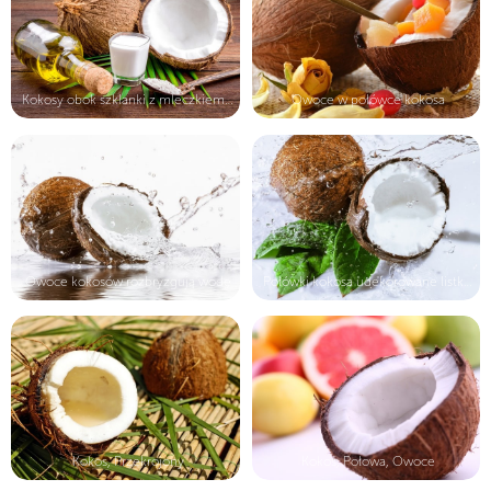
Kokosy obok szklanki z mleczkiem ko...
Owoce w połówce kokosa
Owoce kokosów rozbryzgują wodę
Połówki kokosa udekorowane listkami
Kokos, Przekrojony
Kokos, Połowa, Owoce