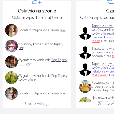
Ostatnio na stronie
Cza
Ostatni wpis: 15 minut temu
Ostatni wpis: pon
Tapeta z najwi
współczynniki
Dodałem zdjęcie do albumu
[link]
wyświetleń/po
różowej konic
thean
Gratuluj
Mój nowy komentarz do tapety
[link]
Tapeta z najwię
pobrań
:
Kwiaty
dodana przez
t
Wygrałem w konkursie
Top Tapety
(pob_wys)
Tapeta z najwię
wyświetleń
:
As
Kefalonia w Gre
Malgosia16
Gra
Wygrałem w konkursie
Top Tapety
(wyswietlen)
Powiększyłem p
drugiej strony l
nazwy. Tagi zo
Dodałem zdjęcie do albumu
[link]
i jak nawet wpi
dodawania, to 
Zobacz więcej...
Zobacz wię
ogóle ich nie w
w edycję to też 