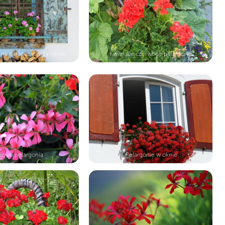
 na parapecie przy oknie
Kwitnące czerwone pelargonie
żowa pelargonia
Pelargonie w oknie