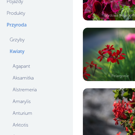
Pojazdy
Produkty
Bordowa pelargoni
Przyroda
Grzyby
Kwiaty
Agapant
Pelargonie
Aksamitka
Alstremeria
Amarylis
Anturium
Arktotis