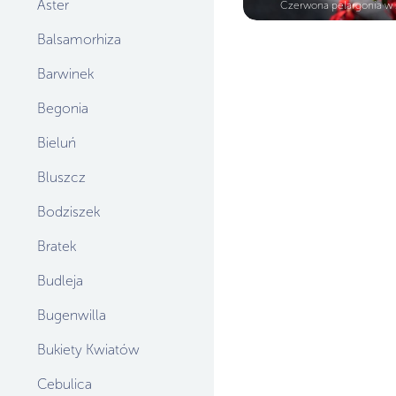
Aster
Czerwona pelargonia w 
Balsamorhiza
Barwinek
Begonia
Bieluń
Bluszcz
Bodziszek
Bratek
Budleja
Bugenwilla
Bukiety Kwiatów
Cebulica