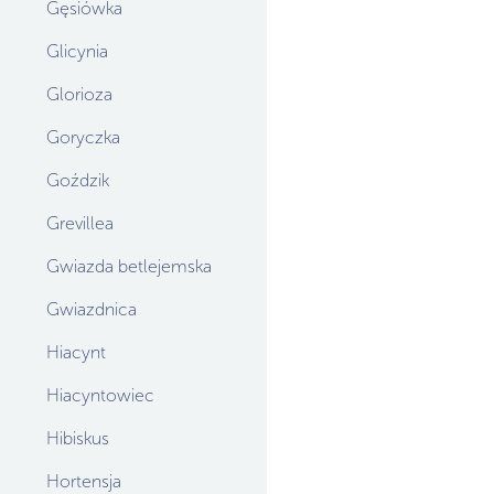
Gęsiówka
Glicynia
Glorioza
Goryczka
Goździk
Grevillea
Gwiazda betlejemska
Gwiazdnica
Hiacynt
Hiacyntowiec
Hibiskus
Hortensja