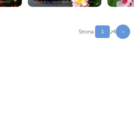
słońcu
Ozdobny talerz obok pelargonii i ró...
Biało,
Strona:
z
4
>