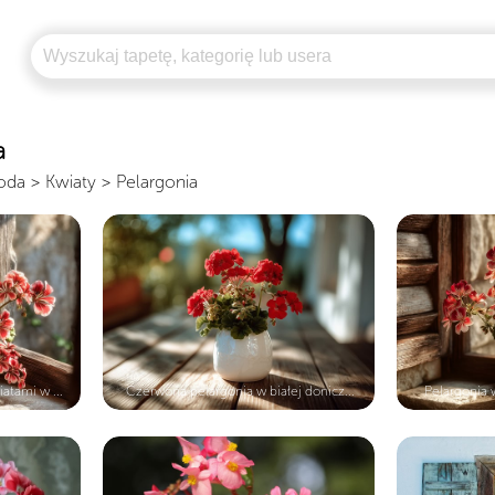
a
oda
>
Kwiaty
>
Pelargonia
atami w ...
Czerwona pelargonia w białej donicz...
Pelargonia w