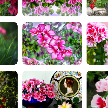
a
Pelargonie w grafice
Czerwone pela
Pelargonie na listkach w grafice
Biało-róż