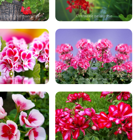
rgonie w kamiennym kos...
Czerwone pelargonie
owe pelargonie nad wodą
Kwitnące pelargonie