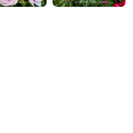
 Różowe, Pelargonie
Czerwone, Pelargonie