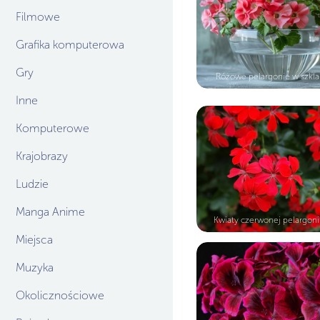
Filmowe
Grafika komputerowa
Gry
Różowe pelargonie w szkla
Inne
Komputerowe
Krajobrazy
Ludzie
Manga Anime
Kwiaty czerwonej pelargonii 
Miejsca
Muzyka
Okolicznościowe