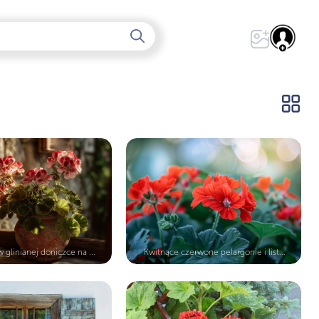
 glinianej doniczce na ...
Kwitnące czerwone pelargonie i list...