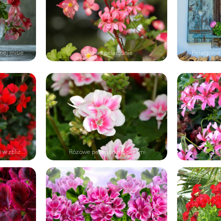
nej misie
Różowe pelargonie
Pelargonie
w zbliż...
Różowe pelargonie z pąkami
Ró