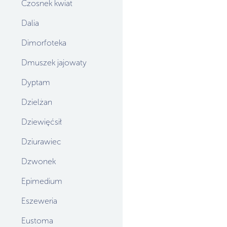
Czosnek kwiat
Dalia
Dimorfoteka
Dmuszek jajowaty
Dyptam
Dzielżan
Dziewięćsił
Dziurawiec
Dzwonek
Epimedium
Eszeweria
Eustoma