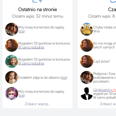
Ostatnio na stronie
Cza
Ostatni wpis: 32 minut temu
Ostatni wpis: 
Mój nowy komentarz do tapety
Chyba trzeba zr
[link]
dnia
Wygrałem 50 punktów w konkursie
Bo nie mogę z
W samo południe
takich samych
Wygrałem 50 punktów w konkursie
Czyli które?
W samo południe
Małgosia i Ewa
Dodałem zdjęcie do albumu
[link]
pododawanie t
poczekalni
Użytkownicy
m
Mój nowy komentarz do tapety
wygrałi po 50 
[link]
W samo południ
Zobacz więcej...
Zobacz wię