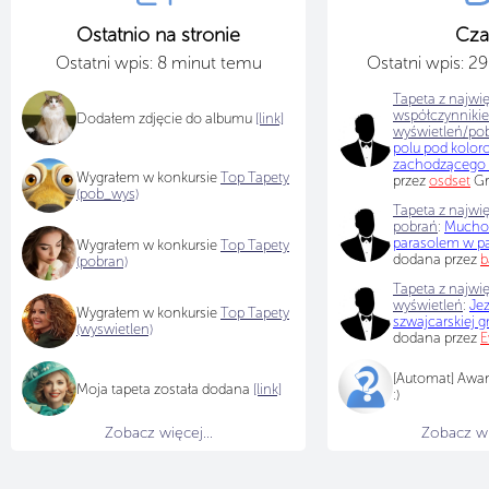
Ostatnio na stronie
Cza
Ostatni wpis: 8 minut temu
Ostatni wpis: 2
Tapeta z najwi
współczynniki
Dodałem zdjęcie do albumu
[link]
wyświetleń/po
polu pod kolo
zachodzącego 
Wygrałem w konkursie
Top Tapety
przez
osdset
Gr
(pob_wys)
Tapeta z najwię
pobrań
:
Muchom
parasolem w p
Wygrałem w konkursie
Top Tapety
dodana przez
b
(pobran)
Tapeta z najwię
wyświetleń
:
Je
Wygrałem w konkursie
Top Tapety
szwajcarskiej g
(wyswietlen)
dodana przez
E
[Automat] Awa
Moja tapeta została dodana
[link]
:)
Zobacz więcej...
Zobacz wię
Pa Gosia