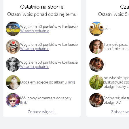
Ostatnio na stronie
Cza
Ostatni wpis: ponad godzinę temu
Ostatni wpis: 
Wygrałem 50 punktów w konkursie
też
W samo południe
Wygrałem 50 punktów w konkursie
To może pisać 
W samo południe
albo śmieszne 
Wygrałem 50 punktów w konkursie
:)
W samo południe
no właśnie, spo
Dodałem zdjęcie do albumu
[link]
dyskutować spok
obelgi i fochy c
Mój nowy komentarz do tapety
Fochy też, ale 
[link]
obelgi , XD
Zobacz więcej...
Zobacz wię