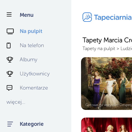
Menu
Na pulpit
Tapety Marcia Cr
Na telefon
Tapety na pulpit
>
Ludzi
Albumy
Użytkownicy
Komentarze
więcej...
Gotowe na wszystko, Despera
Kategorie