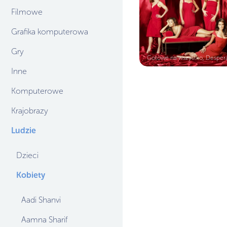
Filmowe
Grafika komputerowa
Gry
Gotowe na wszystko, Despera
Inne
Komputerowe
Krajobrazy
Ludzie
Dzieci
Kobiety
Aadi Shanvi
Aamna Sharif