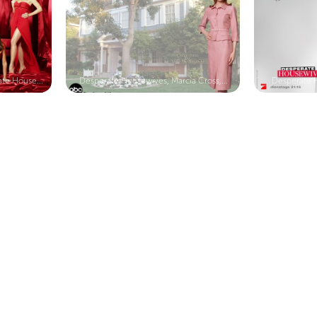
te House...
Desperate Housewives, Marcia Cross,...
Desperate 