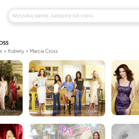
oss
e
>
Kobiety
>
Marcia Cross
Gotowe na ws
te House...
Gotowe na wszystko, Desperate House...