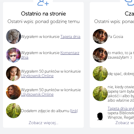
Ostatnio na stronie
Cza
Ostatni wpis: ponad godzinę temu
Ostatni wpis: pon
Wygrałem w konkursie
Tapeta dnia
Pa Gosia
Wygrałem w konkursie
Komentarz
ło matko, to ja
dnia
zauważyłam :)
Wygrałem 50 punktów w konkursie
idę spać, dobre
Użytkownik Online
nie, kiedy otwi
Wygrałem 50 punktów w konkursie
tapetę tam był
Użytkownik Online
jakośći i albo b
albo właśnie żó
Tapeta dnia wyb
Dodałem zdjęcie do albumu
[link]
tapeta Bibliotek
Wnętrze, Regały
Fotel, Biurko, K
Zobacz więcej...
Zobacz wię
Schody
[LINK]
,
viola64
Gratulu