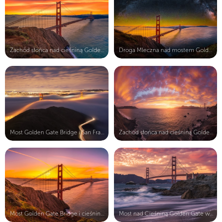
Zachód słońca nad cieśniną Golden G...
Droga Mleczna nad mostem Golden Gat...
Most Golden Gate Bridge i San Franc...
Zachód słońca nad cieśniną Golden G...
Most Golden Gate Bridge i cieśnina ...
Most nad Cieśniną Golden Gate w San...