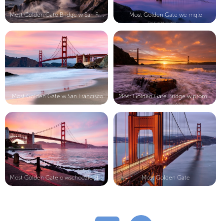
Most Golden Gate Bridge w San Franc...
Most Golden Gate we mgle
Most Golden Gate w San Francisco
Most Golden Gate Bridge w promienia...
Most Golden Gate o wschodzie słońca
Most Golden Gate