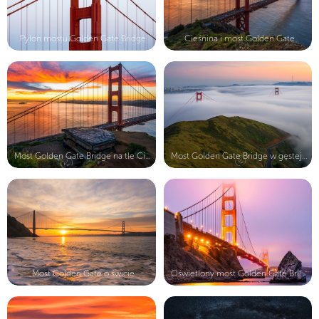
Pylon mostu Golden Gate Bridge
Cieśnina i most Golden Gate
Most Golden Gate Bridge na tle Cieś...
Most Golden Gate Bridge w gęstej mg...
Most Golden Gate o świcie
Oświetlony most Golden Gate Bridge