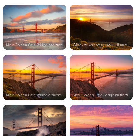
Most Golden Gate Bridge nad zatoką ...
Widok ze wzgórza Hawk Hill na cieśn...
Most Golden Gate Bridge o zachodzie...
Most Golden Gate Bridge na tle zach...