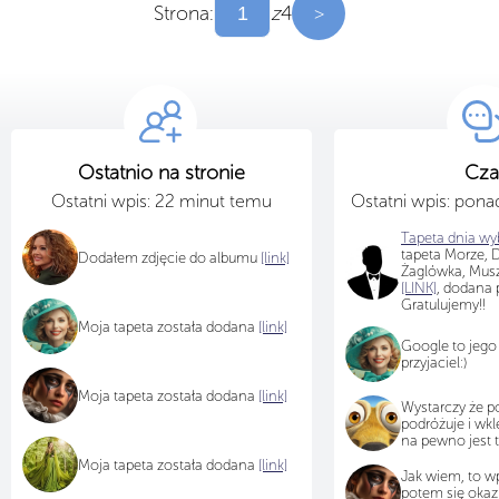
Strona:
z
4
>
Ostatnio na stronie
Cza
Ostatni wpis: 22 minut temu
Ostatni wpis: pon
Tapeta dnia wyb
tapeta Morze, D
Dodałem zdjęcie do albumu
[link]
Żaglówka, Musz
[LINK]
, dodana 
Gratulujemy!!
Moja tapeta została dodana
[link]
Google to jego
przyjaciel:)
Moja tapeta została dodana
[link]
Wystarczy że
podróżuje i wkl
na pewno jest 
Moja tapeta została dodana
[link]
Jak wiem, to wpi
potem się okazu