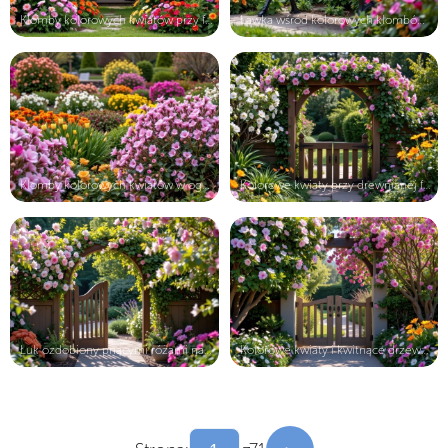
Klomby kolorowych kwiatów przy furt...
Ławka wśród kolorowych klombów kwia...
Klomby kolorowych kwiatów w ogrodzie
Kolorowe kwiaty przy drewnianej fur...
Łuk ozdobiony pnącymi różami nad ot...
Kolorowe kwiaty i kwitnące drzewa p...