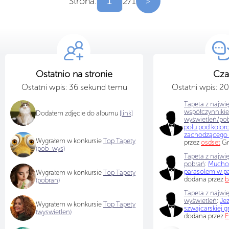
Strona:
z
71
>
Ostatnio na stronie
Cza
Ostatni wpis: 36 sekund temu
Ostatni wpis: 2
Tapeta z najwi
współczynniki
Dodałem zdjęcie do albumu
[link]
wyświetleń/po
polu pod kolo
zachodzącego 
Wygrałem w konkursie
Top Tapety
przez
osdset
Gr
(pob_wys)
Tapeta z najwię
pobrań
:
Muchom
parasolem w p
Wygrałem w konkursie
Top Tapety
dodana przez
b
(pobran)
Tapeta z najwię
wyświetleń
:
Je
Wygrałem w konkursie
Top Tapety
szwajcarskiej g
(wyswietlen)
dodana przez
E