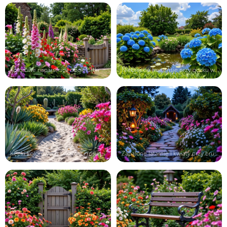
Kolorowe naparstnice obok furtki w ...
Niebieskie hortensje przy oczku wod...
Kępki kolorowych kwiatów i rośliny ...
Zapalone latarnie i kwiaty przy bru...