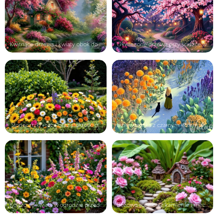
Kwitnące drzewa i kwiaty obok domu ...
Okwiecone drzewa przy ścieżce w ogr...
Słoneczniki i róże oraz stokrotki o...
Dziewczynka z czarnym kotem wśród k...
Kolorowe kwiaty w ogrodzie przed do...
Różowe róże oraz kamienie i mech ob...