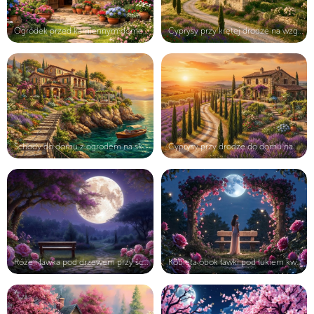
Ogródek przed kamiennym domem
Cyprysy przy krętej drodze na wzgór...
Schody do domu z ogrodem na skałach...
Cyprysy przy drodze do domu na wzgó...
Róże i ławka pod drzewem przy ścież...
Kobieta obok ławki pod łukiem kwiat...