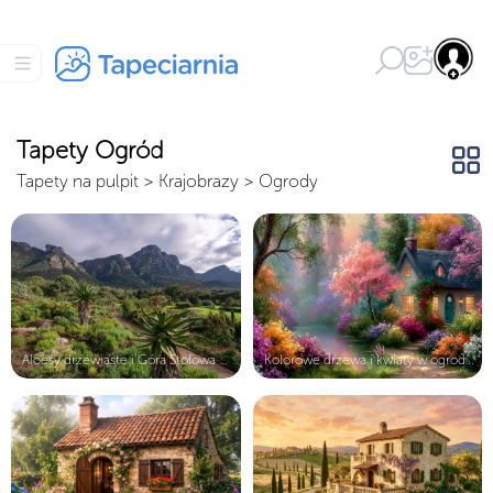
Tapety Ogród
Tapety na pulpit
>
Krajobrazy
>
Ogrody
Aloesy drzewiaste i Góra Stołowa w ...
Kolorowe drzewa i kwiaty w ogrodzie...