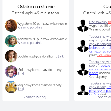
Ostatnio na stronie
Cza
Ostatni wpis: 46 minut temu
Ostatni wpis: 4
Użytkownicy
m
Wygrałem 50 punktów w konkursie
wygrałi po 50 
W samo południe
W samo południ
Tapeta z najwi
Wygrałem 50 punktów w konkursie
współczynniki
W samo południe
wyświetleń/po
jeziorze i zam
ośnieżonych gó
przez
GraGore
Dodałem zdjęcie do albumu
[link]
Tapeta z najwię
pobrań
:
Łodzie 
w otoczeniu oś
Mój nowy komentarz do tapety
lasów
, dodana
[link]
Gratulujemy!
Tapeta z najwię
Mój nowy komentarz do tapety
wyświetleń
:
Brz
[link]
piaszczysta pl
słońca
, dodan
Zobacz więcej...
Zobacz wię
Gratulujemy!
No,no... Przy t
tapet utrafić w 