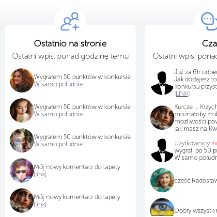
Ostatnio na stronie
Cza
Ostatni wpis: ponad godzinę temu
Ostatni wpis: pon
Już za 6h odbę
Wygrałem 50 punktów w konkursie
Jak dodajesz to 
W samo południe
konkursu przys
[LINK]
Wygrałem 50 punktów w konkursie
Kurcze ... Krzych
W samo południe
możnałoby zrob
możliwości pow
jak masz na Kwi
Wygrałem 50 punktów w konkursie
Użytkownicy
Kw
W samo południe
wygrałi po 50 
W samo południ
Mój nowy komentarz do tapety
[link]
cześć Radosławi
Mój nowy komentarz do tapety
[link]
Dobry wszystk