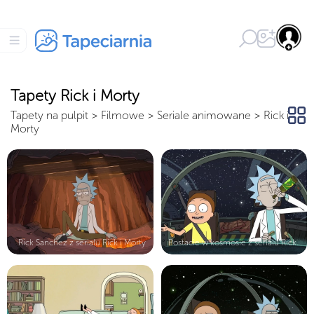
Tapety Rick i Morty
Tapety na pulpit
>
Filmowe
>
Seriale animowane
>
Rick i
Morty
Rick Sanchez z serialu Rick i Morty
Postacie w kosmosie z serialu Rick ...