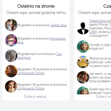
Ostatnio na stronie
Cza
Ostatni wpis: ponad godzinę temu
Ostatni wpis: pon
Tapeta dnia wyb
tapeta Morze, D
Wygrałem w konkursie
Tapeta dnia
Żaglówka, Musz
[LINK]
, dodana 
Gratulujemy!!
Wygrałem w konkursie
Komentarz
dnia
Google to jego
przyjaciel:)
Wygrałem(am) w konkursie
Top
Kategorie
Wystarczy że
podróżuje i wkl
na pewno jest 
Wygrałem 50 punktów w konkursie
Użytkownik Online
Jak wiem, to wpi
potem się okazu
ferrari podałam
Wygrałem 50 punktów w konkursie
Użytkownik Online
Radek tagi nie 
dodawać nazwy,
Zobacz więcej...
Zobacz wię
bo po świecie 