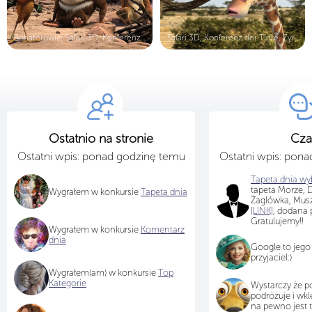
Bohaterowie, Safari 3D, Konferenz d...
Safari 3D, Konferenz der Tiere, Żyr...
Ostatnio na stronie
Cza
Ostatni wpis: ponad godzinę temu
Ostatni wpis: pon
Tapeta dnia wyb
tapeta Morze, D
Wygrałem w konkursie
Tapeta dnia
Żaglówka, Musz
[LINK]
, dodana 
Gratulujemy!!
Wygrałem w konkursie
Komentarz
dnia
Google to jego
przyjaciel:)
Wygrałem(am) w konkursie
Top
Kategorie
Wystarczy że
podróżuje i wkl
na pewno jest 